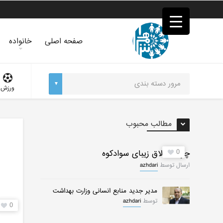
فصد
خون
غرب
تهران
صفحه اصلی
خانواده
خشکشویی
تصفیه
آب
جرثقیل
ورزش
برقی
a>
طراحی
سایت
مطالب محبوب
vip
امداد
باتری
0
چرات ییلاق زیبای سوادکوه
تهران
ارسال توسط
azhdari
مدیر جدید منابع انسانی وزارت بهداشت
توسط
azhdari
0