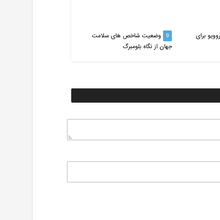
روویو برای
9
وضعیت شاخص های سلامت
10
یک ماساژ ساده و کارآمد 
جهان از نگاه بلومبرگ
زیبایی پوست