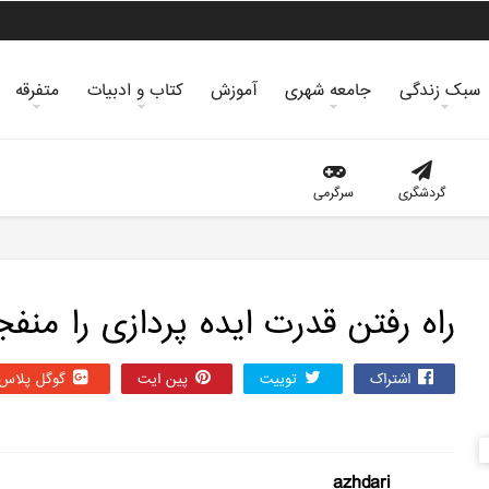
سبک زندگی
جامعه شهری
آموزش
کتاب و ادبیات
متفرقه
گردشگری
سرگرمی
راه رفتن قدرت ایده پردازى را منف
اشتراک
توییت
پین ایت
گوگل‌ پلاس
azhdari