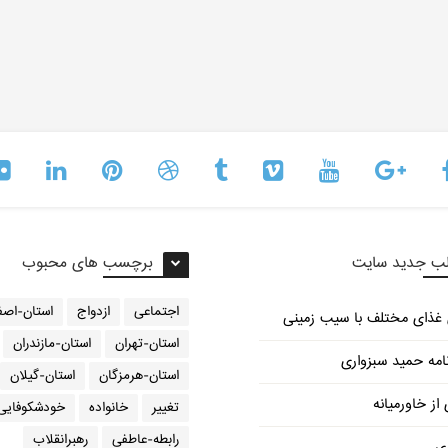
ب جدید سایت
برچسب های محبوب
اجتماعی
ازدواج
استان-اصف
استان-تهران
استان-مازندران
امه حمید سبزواری
استان-هرمزگان
استان-گیلان
از خاورمیانه
تغییر
خانواده
خودشکوفایی
رابطه-عاطفی
رهبرانقلاب
ری