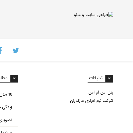
تبلیغات
مطال
پنل اس ام اس
10 مدل غذای مختلف با سیب زمینی
شرکت نرم افزاری مازندران
زندگی ن
تصویری 
فرزنددا