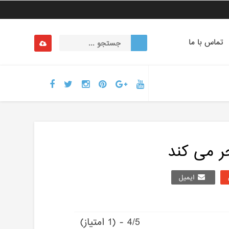
تماس با ما
جر مى کند
ایمیل
4/5 - (1 امتیاز)