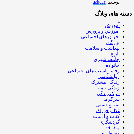
توسط
azhdari
دسته های وبلاگ
آموزش
آموزش و پرورش
بحران های اجتماعی
بزرگان
بهداشت و سلامت
تاریخ
جامعه شهری
خانواده
رفاه و آسیب های اجتماعی
روانشناسی
زندگی مشترک
زندگی نامه
سبک زندگی
سرگرمی
صنایع دستی
غذا و خوراک
کتاب و ادبیات
گردشگری
متفرقه
محیط زیست