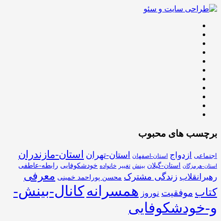
برچسب های محبوب
استان-مازندران
استان-تهران
ازدواج
اجتماعی
استان-اصفهان
استان-گیلان
خودشکوفایی
رابطه-عاطفی
بینش
تغییر
خانواده
استان-هرمزگان
معرفی
زندگی مشترک
رهبرانقلاب
محسن پوراحمد خمینی
همسرانه
کانال-بینش-
کتاب
موفقیت
نوروز
و-خودشکوفایی