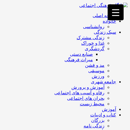
فصد
خون
صفحه اصلی
غرب
خانواده
تهران
روانشناسی
خشکشویی
سبک زندگی
تصفیه
زندگی مشترک
آب
غذا و خوراک
جرثقیل
گردشگری
برقی
a>
صنایع دستی
طراحی
میراث فرهنگی
سایت
مد و فشن
vip
موسیقی
امداد
ورزش
باتری
جامعه شهری
تهران
آموزش و پرورش
رفاه و آسیب های اجتماعی
بحران های اجتماعی
محیط زیست
آموزش
کتاب و ادبیات
بزرگان
زندگی نامه