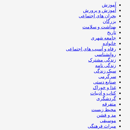
آموزش
آموزش و پرورش
بحران های اجتماعی
بزرگان
بهداشت و سلامت
تاریخ
جامعه شهری
خانواده
رفاه و آسیب های اجتماعی
روانشناسی
زندگی مشترک
زندگی نامه
سبک زندگی
سرگرمی
صنایع دستی
غذا و خوراک
کتاب و ادبیات
گردشگری
متفرقه
محیط زیست
مد و فشن
موسیقی
میراث فرهنگی