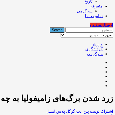
تاریخ
متفرقه
سرگرمی
تماس با ما
ارسال مطلب
ورزش
گردشگری
سرگرمی
زرد شدن برگ‌های زامیفولیا به چ
اشتراک
توییت
پین ایت
گوگل‌ پلاس
ایمیل