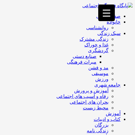
فصد
خون
صفحه اصلی
غرب
خانواده
تهران
روانشناسی
خشکشویی
سبک زندگی
تصفیه
زندگی مشترک
آب
غذا و خوراک
جرثقیل
گردشگری
برقی
a>
صنایع دستی
طراحی
میراث فرهنگی
سایت
مد و فشن
vip
موسیقی
امداد
ورزش
باتری
جامعه شهری
تهران
آموزش و پرورش
رفاه و آسیب های اجتماعی
بحران های اجتماعی
محیط زیست
آموزش
کتاب و ادبیات
بزرگان
زندگی نامه