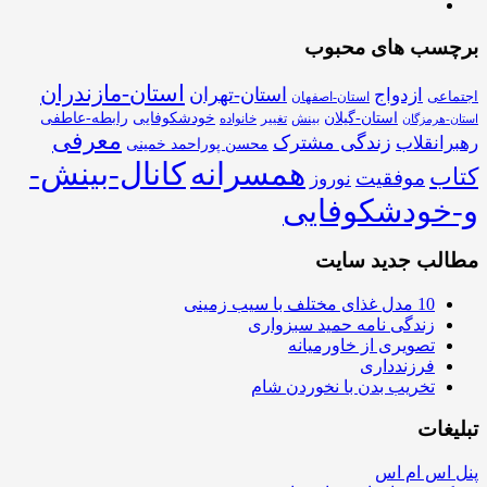
برچسب های محبوب
استان-مازندران
استان-تهران
ازدواج
اجتماعی
استان-اصفهان
استان-گیلان
خودشکوفایی
رابطه-عاطفی
بینش
تغییر
خانواده
استان-هرمزگان
معرفی
زندگی مشترک
رهبرانقلاب
محسن پوراحمد خمینی
همسرانه
کانال-بینش-
کتاب
موفقیت
نوروز
و-خودشکوفایی
مطالب جدید سایت
10 مدل غذای مختلف با سیب زمینی
زندگی نامه حمید سبزواری
تصویری از خاورمیانه
فرزندداری
تخریب بدن با نخوردن شام
تبلیغات
پنل اس ام اس