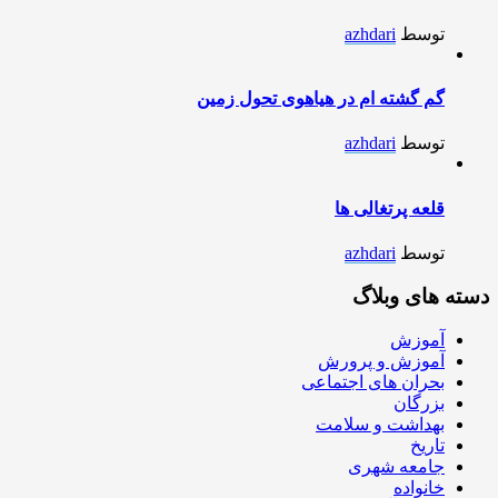
توسط
azhdari
گم گشته ام در هیاهوی تحول زمین
توسط
azhdari
قلعه پرتغالی ها
توسط
azhdari
دسته های وبلاگ
آموزش
آموزش و پرورش
بحران های اجتماعی
بزرگان
بهداشت و سلامت
تاریخ
جامعه شهری
خانواده