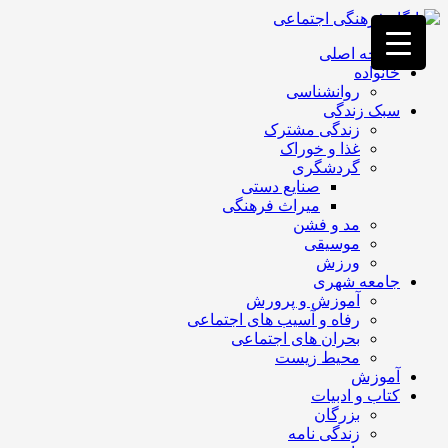
فصد
خون
صفحه اصلی
غرب
خانواده
تهران
روانشناسی
خشکشویی
سبک زندگی
تصفیه
زندگی مشترک
آب
غذا و خوراک
جرثقیل
گردشگری
برقی
a>
صنایع دستی
طراحی
میراث فرهنگی
سایت
مد و فشن
vip
موسیقی
امداد
ورزش
باتری
جامعه شهری
تهران
آموزش و پرورش
رفاه و آسیب های اجتماعی
بحران های اجتماعی
محیط زیست
آموزش
کتاب و ادبیات
بزرگان
زندگی نامه