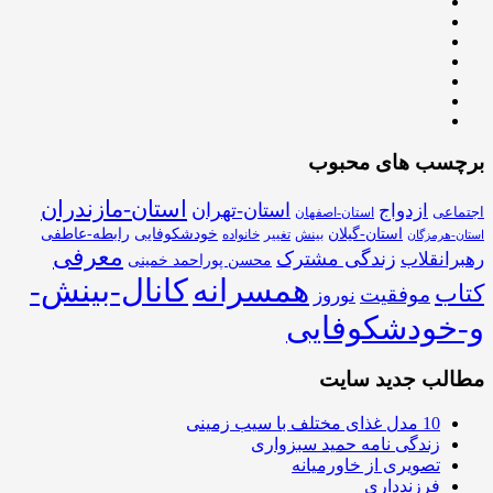
برچسب های محبوب
استان-مازندران
استان-تهران
ازدواج
اجتماعی
استان-اصفهان
استان-گیلان
خودشکوفایی
رابطه-عاطفی
بینش
تغییر
خانواده
استان-هرمزگان
معرفی
زندگی مشترک
رهبرانقلاب
محسن پوراحمد خمینی
همسرانه
کانال-بینش-
کتاب
موفقیت
نوروز
و-خودشکوفایی
مطالب جدید سایت
10 مدل غذای مختلف با سیب زمینی
زندگی نامه حمید سبزواری
تصویری از خاورمیانه
فرزندداری