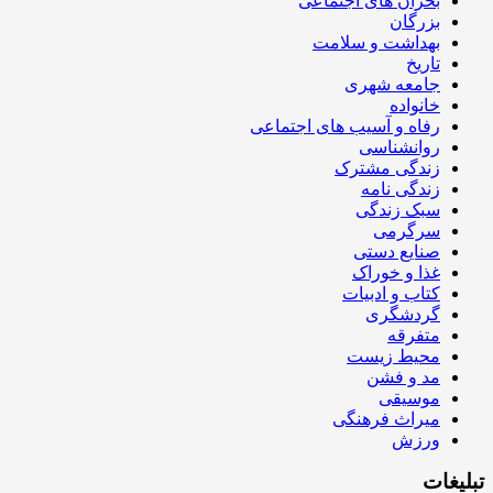
بحران های اجتماعی
بزرگان
بهداشت و سلامت
تاریخ
جامعه شهری
خانواده
رفاه و آسیب های اجتماعی
روانشناسی
زندگی مشترک
زندگی نامه
سبک زندگی
سرگرمی
صنایع دستی
غذا و خوراک
کتاب و ادبیات
گردشگری
متفرقه
محیط زیست
مد و فشن
موسیقی
میراث فرهنگی
ورزش
تبلیغات