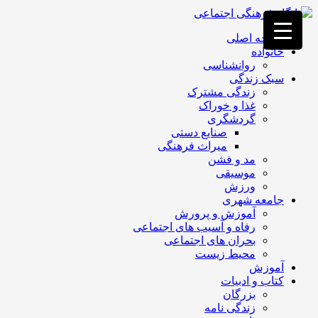
فصد
خون
صفحه اصلی
غرب
خانواده
تهران
روانشناسی
خشکشویی
سبک زندگی
تصفیه
زندگی مشترک
آب
غذا و خوراک
جرثقیل
گردشگری
برقی
a>
صنایع دستی
طراحی
میراث فرهنگی
سایت
مد و فشن
vip
موسیقی
امداد
ورزش
باتری
جامعه شهری
تهران
آموزش و پرورش
رفاه و آسیب های اجتماعی
بحران های اجتماعی
محیط زیست
آموزش
کتاب و ادبیات
بزرگان
زندگی نامه