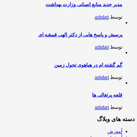
مدیر جدید منابع انسانی وزارت بهداشت
توسط
azhdari
پرسش و پاسخ هایی از دکتر الهی قمشه ای
توسط
azhdari
گم گشته ام در هیاهوی تحول زمین
توسط
azhdari
قلعه پرتغالی ها
توسط
azhdari
دسته های وبلاگ
آموزش