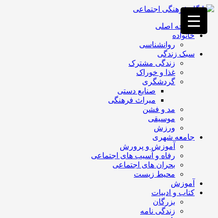
فصد
خون
صفحه اصلی
غرب
خانواده
تهران
روانشناسی
خشکشویی
سبک زندگی
تصفیه
زندگی مشترک
آب
غذا و خوراک
جرثقیل
گردشگری
برقی
a>
صنایع دستی
طراحی
میراث فرهنگی
سایت
مد و فشن
vip
موسیقی
امداد
ورزش
باتری
جامعه شهری
تهران
آموزش و پرورش
رفاه و آسیب های اجتماعی
بحران های اجتماعی
محیط زیست
آموزش
کتاب و ادبیات
بزرگان
زندگی نامه