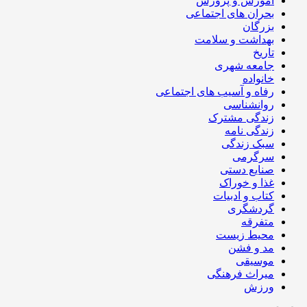
آموزش و پرورش
بحران های اجتماعی
بزرگان
بهداشت و سلامت
تاریخ
جامعه شهری
خانواده
رفاه و آسیب های اجتماعی
روانشناسی
زندگی مشترک
زندگی نامه
سبک زندگی
سرگرمی
صنایع دستی
غذا و خوراک
کتاب و ادبیات
گردشگری
متفرقه
محیط زیست
مد و فشن
موسیقی
میراث فرهنگی
ورزش