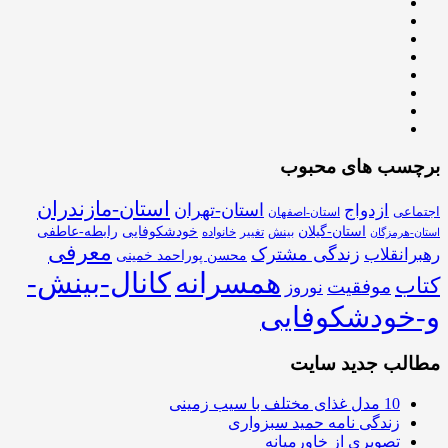
برچسب های محبوب
استان-مازندران
استان-تهران
ازدواج
اجتماعی
استان-اصفهان
استان-گیلان
خودشکوفایی
رابطه-عاطفی
بینش
تغییر
خانواده
استان-هرمزگان
معرفی
زندگی مشترک
رهبرانقلاب
محسن پوراحمد خمینی
همسرانه
کانال-بینش-
کتاب
موفقیت
نوروز
و-خودشکوفایی
مطالب جدید سایت
10 مدل غذای مختلف با سیب زمینی
زندگی نامه حمید سبزواری
تصویری از خاورمیانه