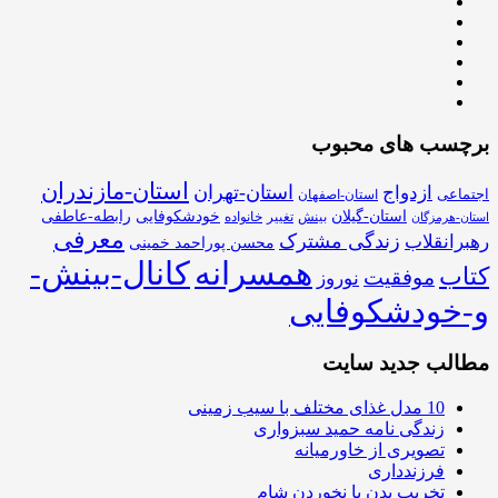
برچسب های محبوب
استان-مازندران
استان-تهران
ازدواج
اجتماعی
استان-اصفهان
استان-گیلان
خودشکوفایی
رابطه-عاطفی
بینش
تغییر
خانواده
استان-هرمزگان
معرفی
زندگی مشترک
رهبرانقلاب
محسن پوراحمد خمینی
همسرانه
کانال-بینش-
کتاب
موفقیت
نوروز
و-خودشکوفایی
مطالب جدید سایت
10 مدل غذای مختلف با سیب زمینی
زندگی نامه حمید سبزواری
تصویری از خاورمیانه
فرزندداری
تخریب بدن با نخوردن شام