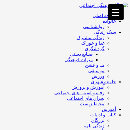
فصد
خون
صفحه اصلی
غرب
خانواده
تهران
روانشناسی
خشکشویی
سبک زندگی
تصفیه
زندگی مشترک
آب
غذا و خوراک
جرثقیل
گردشگری
برقی
a>
صنایع دستی
طراحی
میراث فرهنگی
سایت
مد و فشن
vip
موسیقی
امداد
ورزش
باتری
جامعه شهری
تهران
آموزش و پرورش
رفاه و آسیب های اجتماعی
بحران های اجتماعی
محیط زیست
آموزش
کتاب و ادبیات
بزرگان
زندگی نامه