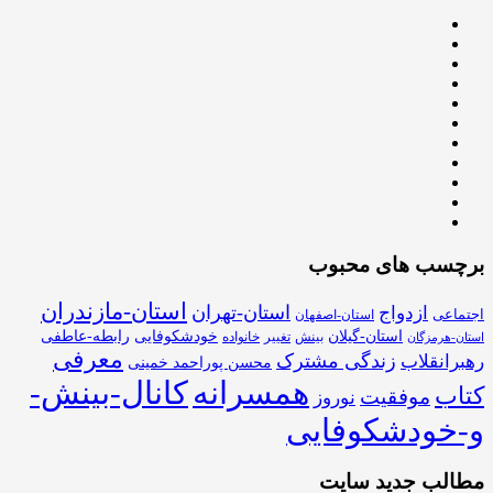
برچسب های محبوب
استان-مازندران
استان-تهران
ازدواج
اجتماعی
استان-اصفهان
استان-گیلان
خودشکوفایی
رابطه-عاطفی
بینش
تغییر
خانواده
استان-هرمزگان
معرفی
زندگی مشترک
رهبرانقلاب
محسن پوراحمد خمینی
همسرانه
کانال-بینش-
کتاب
موفقیت
نوروز
و-خودشکوفایی
مطالب جدید سایت