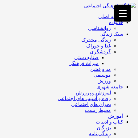
فصد
خون
صفحه اصلی
غرب
خانواده
تهران
روانشناسی
خشکشویی
سبک زندگی
تصفیه
زندگی مشترک
آب
غذا و خوراک
جرثقیل
گردشگری
برقی
a>
صنایع دستی
طراحی
میراث فرهنگی
سایت
مد و فشن
vip
موسیقی
امداد
ورزش
باتری
جامعه شهری
تهران
آموزش و پرورش
رفاه و آسیب های اجتماعی
بحران های اجتماعی
محیط زیست
آموزش
کتاب و ادبیات
بزرگان
زندگی نامه