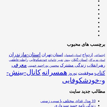
برچسب های محبوب
استان-مازندران
استان-تهران
ازدواج
اجتماعی
استان-اصفهان
استان-گیلان
خودشکوفایی
رابطه-عاطفی
بینش
تغییر
خانواده
استان-هرمزگان
معرفی
زندگی مشترک
رهبرانقلاب
محسن پوراحمد خمینی
همسرانه
کانال-بینش-
کتاب
موفقیت
نوروز
و-خودشکوفایی
مطالب جدید سایت
10 مدل غذای مختلف با سیب زمینی
زندگی نامه حمید سبزواری