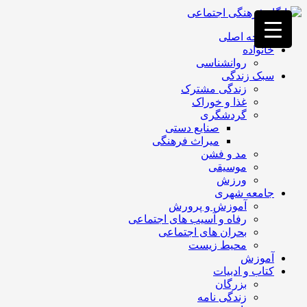
فصد
خون
صفحه اصلی
غرب
خانواده
تهران
روانشناسی
خشکشویی
سبک زندگی
تصفیه
زندگی مشترک
آب
غذا و خوراک
جرثقیل
گردشگری
برقی
a>
صنایع دستی
طراحی
میراث فرهنگی
سایت
مد و فشن
vip
موسیقی
امداد
ورزش
باتری
جامعه شهری
تهران
آموزش و پرورش
رفاه و آسیب های اجتماعی
بحران های اجتماعی
محیط زیست
آموزش
کتاب و ادبیات
بزرگان
زندگی نامه