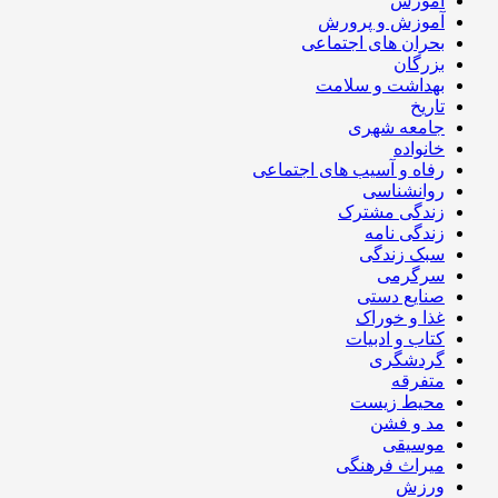
آموزش
آموزش و پرورش
بحران های اجتماعی
بزرگان
بهداشت و سلامت
تاریخ
جامعه شهری
خانواده
رفاه و آسیب های اجتماعی
روانشناسی
زندگی مشترک
زندگی نامه
سبک زندگی
سرگرمی
صنایع دستی
غذا و خوراک
کتاب و ادبیات
گردشگری
متفرقه
محیط زیست
مد و فشن
موسیقی
میراث فرهنگی
ورزش