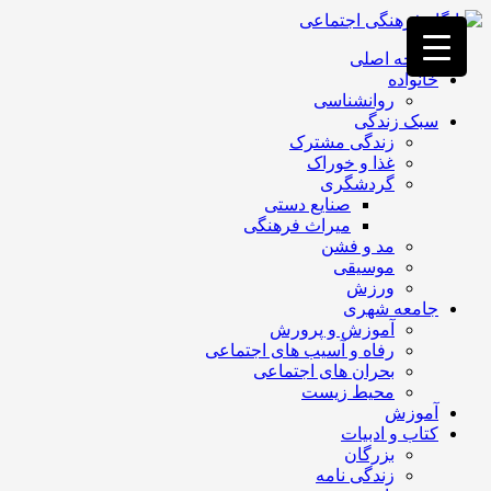
فصد
خون
صفحه اصلی
غرب
خانواده
تهران
روانشناسی
خشکشویی
سبک زندگی
تصفیه
زندگی مشترک
آب
غذا و خوراک
جرثقیل
گردشگری
برقی
a>
صنایع دستی
طراحی
میراث فرهنگی
سایت
مد و فشن
vip
موسیقی
امداد
ورزش
باتری
جامعه شهری
تهران
آموزش و پرورش
رفاه و آسیب های اجتماعی
بحران های اجتماعی
محیط زیست
آموزش
کتاب و ادبیات
بزرگان
زندگی نامه