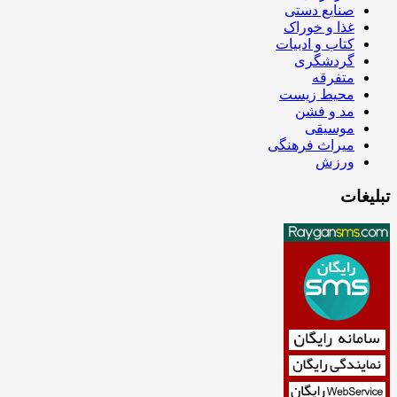
صنایع دستی
غذا و خوراک
کتاب و ادبیات
گردشگری
متفرقه
محیط زیست
مد و فشن
موسیقی
میراث فرهنگی
ورزش
تبلیغات