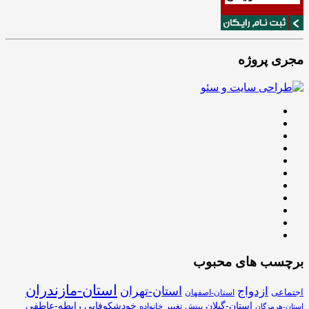
مجری پروژه
برچسب های محبوب
استان-مازندران
استان-تهران
ازدواج
اجتماعی
استان-اصفهان
استان-گیلان
خودشکوفایی
رابطه-عاطفی
بینش
تغییر
خانواده
استان-هرمزگان