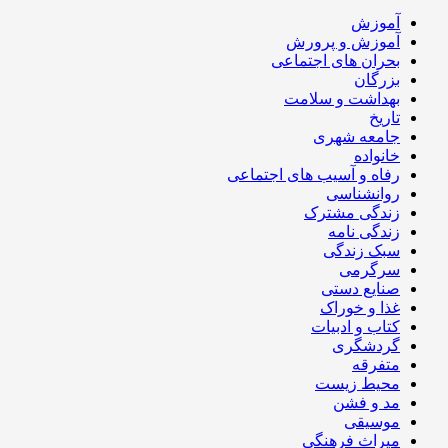
آموزش
آموزش و پرورش
بحران های اجتماعی
بزرگان
بهداشت و سلامت
تاریخ
جامعه شهری
خانواده
رفاه و آسیب های اجتماعی
روانشناسی
زندگی مشترک
زندگی نامه
سبک زندگی
سرگرمی
صنایع دستی
غذا و خوراک
کتاب و ادبیات
گردشگری
متفرقه
محیط زیست
مد و فشن
موسیقی
میراث فرهنگی