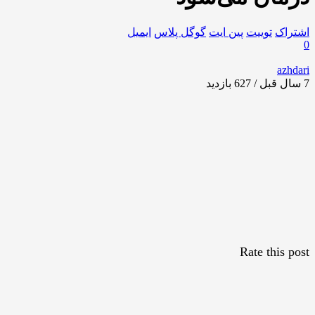
اشتراک
توییت
پین ایت
گوگل‌ پلاس
ایمیل
0
azhdari
7 سال قبل / 627
بازدید
Rate this post