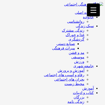
فصد
خون
صفحه اصلی
غرب
خانواده
تهران
روانشناسی
خشکشویی
سبک زندگی
تصفیه
زندگی مشترک
آب
غذا و خوراک
جرثقیل
گردشگری
برقی
a>
صنایع دستی
طراحی
میراث فرهنگی
سایت
مد و فشن
vip
موسیقی
امداد
ورزش
باتری
جامعه شهری
تهران
آموزش و پرورش
رفاه و آسیب های اجتماعی
بحران های اجتماعی
محیط زیست
آموزش
کتاب و ادبیات
بزرگان
زندگی نامه