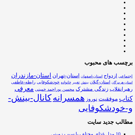
برچسب های محبوب
استان-مازندران
استان-تهران
ازدواج
اجتماعی
استان-اصفهان
استان-گیلان
خودشکوفایی
رابطه-عاطفی
بینش
تغییر
خانواده
استان-هرمزگان
معرفی
زندگی مشترک
رهبرانقلاب
محسن پوراحمد خمینی
همسرانه
کانال-بینش-
کتاب
موفقیت
نوروز
و-خودشکوفایی
مطالب جدید سایت
10 مدل غذای مختلف با سیب زمینی