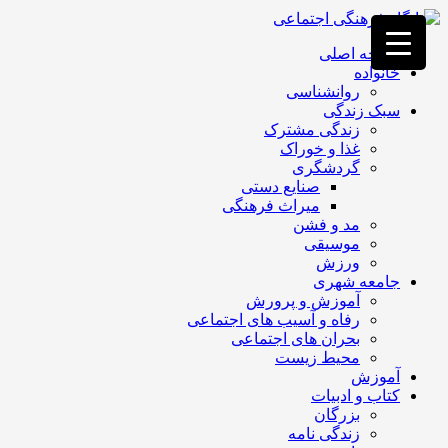
فصد
خون
صفحه اصلی
غرب
خانواده
تهران
روانشناسی
خشکشویی
سبک زندگی
تصفیه
زندگی مشترک
آب
غذا و خوراک
جرثقیل
گردشگری
برقی
a>
صنایع دستی
طراحی
میراث فرهنگی
سایت
مد و فشن
vip
موسیقی
امداد
ورزش
باتری
جامعه شهری
تهران
آموزش و پرورش
رفاه و آسیب های اجتماعی
بحران های اجتماعی
محیط زیست
آموزش
کتاب و ادبیات
بزرگان
زندگی نامه