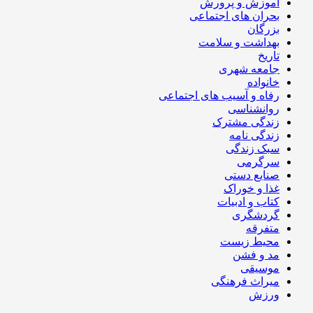
آموزش و پرورش
بحران های اجتماعی
بزرگان
بهداشت و سلامت
تاریخ
جامعه شهری
خانواده
رفاه و آسیب های اجتماعی
روانشناسی
زندگی مشترک
زندگی نامه
سبک زندگی
سرگرمی
صنایع دستی
غذا و خوراک
کتاب و ادبیات
گردشگری
متفرقه
محیط زیست
مد و فشن
موسیقی
میراث فرهنگی
ورزش