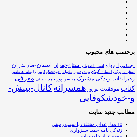
برچسب های محبوب
استان-مازندران
استان-تهران
ازدواج
اجتماعی
استان-اصفهان
استان-گیلان
خودشکوفایی
رابطه-عاطفی
بینش
تغییر
خانواده
استان-هرمزگان
معرفی
زندگی مشترک
رهبرانقلاب
محسن پوراحمد خمینی
همسرانه
کانال-بینش-
کتاب
موفقیت
نوروز
و-خودشکوفایی
مطالب جدید سایت
10 مدل غذای مختلف با سیب زمینی
زندگی نامه حمید سبزواری
تصویری از خاورمیانه