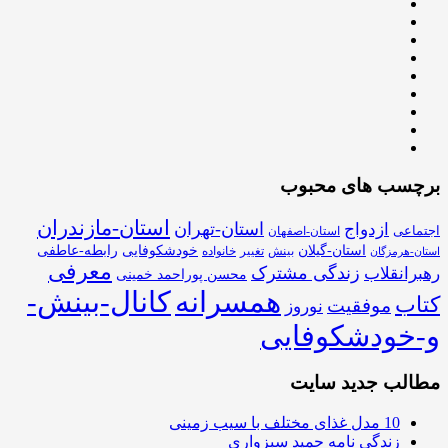
برچسب های محبوب
استان-مازندران
استان-تهران
ازدواج
اجتماعی
استان-اصفهان
استان-گیلان
خودشکوفایی
رابطه-عاطفی
بینش
تغییر
خانواده
استان-هرمزگان
معرفی
زندگی مشترک
رهبرانقلاب
محسن پوراحمد خمینی
همسرانه
کانال-بینش-
کتاب
موفقیت
نوروز
و-خودشکوفایی
مطالب جدید سایت
10 مدل غذای مختلف با سیب زمینی
زندگی نامه حمید سبزواری