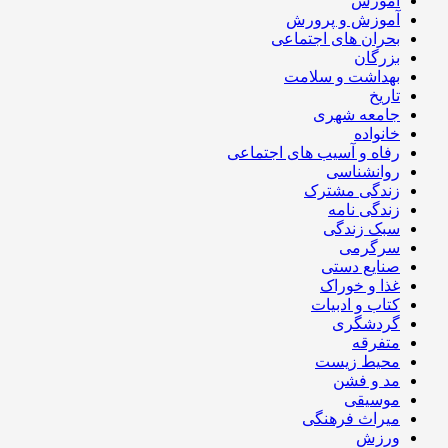
آموزش
آموزش و پرورش
بحران های اجتماعی
بزرگان
بهداشت و سلامت
تاریخ
جامعه شهری
خانواده
رفاه و آسیب های اجتماعی
روانشناسی
زندگی مشترک
زندگی نامه
سبک زندگی
سرگرمی
صنایع دستی
غذا و خوراک
کتاب و ادبیات
گردشگری
متفرقه
محیط زیست
مد و فشن
موسیقی
میراث فرهنگی
ورزش