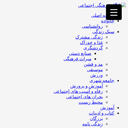
فصد
خون
صفحه اصلی
غرب
خانواده
تهران
روانشناسی
خشکشویی
سبک زندگی
تصفیه
زندگی مشترک
آب
غذا و خوراک
جرثقیل
گردشگری
برقی
a>
صنایع دستی
طراحی
میراث فرهنگی
سایت
مد و فشن
vip
موسیقی
امداد
ورزش
باتری
جامعه شهری
تهران
آموزش و پرورش
رفاه و آسیب های اجتماعی
بحران های اجتماعی
محیط زیست
آموزش
کتاب و ادبیات
بزرگان
زندگی نامه