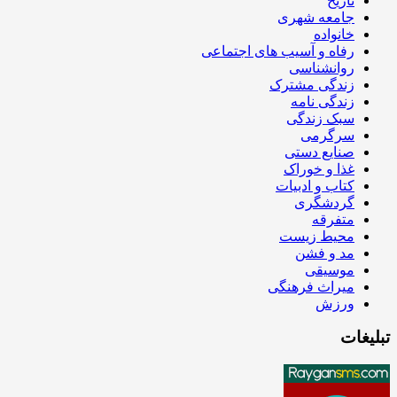
تاریخ
جامعه شهری
خانواده
رفاه و آسیب های اجتماعی
روانشناسی
زندگی مشترک
زندگی نامه
سبک زندگی
سرگرمی
صنایع دستی
غذا و خوراک
کتاب و ادبیات
گردشگری
متفرقه
محیط زیست
مد و فشن
موسیقی
میراث فرهنگی
ورزش
تبلیغات