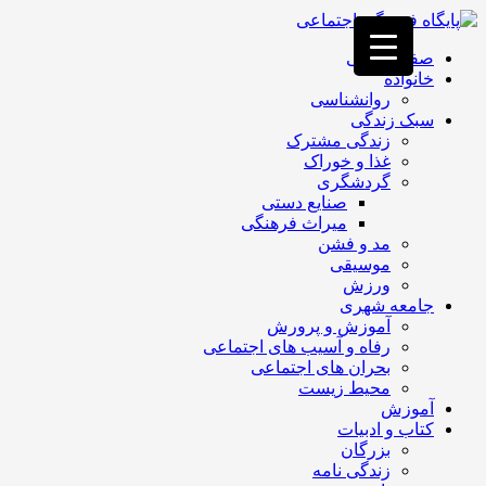
فصد
خون
صفحه اصلی
غرب
خانواده
تهران
روانشناسی
خشکشویی
سبک زندگی
تصفیه
زندگی مشترک
آب
غذا و خوراک
جرثقیل
گردشگری
برقی
a>
صنایع دستی
طراحی
میراث فرهنگی
سایت
مد و فشن
vip
موسیقی
امداد
ورزش
باتری
جامعه شهری
تهران
آموزش و پرورش
رفاه و آسیب های اجتماعی
بحران های اجتماعی
محیط زیست
آموزش
کتاب و ادبیات
بزرگان
زندگی نامه