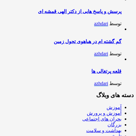
پرسش و پاسخ هایی از دکتر الهی قمشه ای
توسط
azhdari
گم گشته ام در هیاهوی تحول زمین
توسط
azhdari
قلعه پرتغالی ها
توسط
azhdari
دسته های وبلاگ
آموزش
آموزش و پرورش
بحران های اجتماعی
بزرگان
بهداشت و سلامت