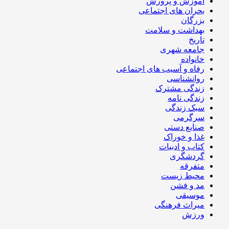
آموزش و پرورش
بحران های اجتماعی
بزرگان
بهداشت و سلامت
تاریخ
جامعه شهری
خانواده
رفاه و آسیب های اجتماعی
روانشناسی
زندگی مشترک
زندگی نامه
سبک زندگی
سرگرمی
صنایع دستی
غذا و خوراک
کتاب و ادبیات
گردشگری
متفرقه
محیط زیست
مد و فشن
موسیقی
میراث فرهنگی
ورزش