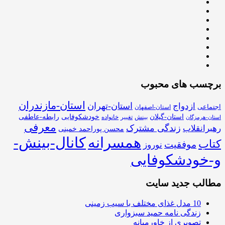
برچسب های محبوب
استان-مازندران
استان-تهران
ازدواج
اجتماعی
استان-اصفهان
استان-گیلان
خودشکوفایی
رابطه-عاطفی
بینش
تغییر
خانواده
استان-هرمزگان
معرفی
زندگی مشترک
رهبرانقلاب
محسن پوراحمد خمینی
همسرانه
کانال-بینش-
کتاب
موفقیت
نوروز
و-خودشکوفایی
مطالب جدید سایت
10 مدل غذای مختلف با سیب زمینی
زندگی نامه حمید سبزواری
تصویری از خاورمیانه