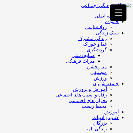
فصد
خون
صفحه اصلی
غرب
خانواده
تهران
روانشناسی
خشکشویی
سبک زندگی
تصفیه
زندگی مشترک
آب
غذا و خوراک
جرثقیل
گردشگری
برقی
a>
صنایع دستی
طراحی
میراث فرهنگی
سایت
مد و فشن
vip
موسیقی
امداد
ورزش
باتری
جامعه شهری
تهران
آموزش و پرورش
رفاه و آسیب های اجتماعی
بحران های اجتماعی
محیط زیست
آموزش
کتاب و ادبیات
بزرگان
زندگی نامه