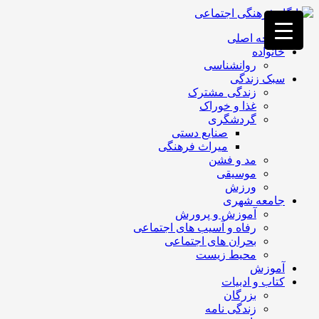
فصد
خون
صفحه اصلی
غرب
خانواده
تهران
روانشناسی
خشکشویی
سبک زندگی
تصفیه
زندگی مشترک
آب
غذا و خوراک
جرثقیل
گردشگری
برقی
a>
صنایع دستی
طراحی
میراث فرهنگی
سایت
مد و فشن
vip
موسیقی
امداد
ورزش
باتری
جامعه شهری
تهران
آموزش و پرورش
رفاه و آسیب های اجتماعی
بحران های اجتماعی
محیط زیست
آموزش
کتاب و ادبیات
بزرگان
زندگی نامه