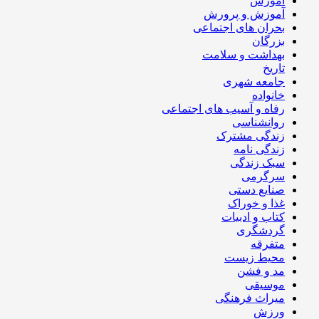
آموزش
آموزش و پرورش
بحران های اجتماعی
بزرگان
بهداشت و سلامت
تاریخ
جامعه شهری
خانواده
رفاه و آسیب های اجتماعی
روانشناسی
زندگی مشترک
زندگی نامه
سبک زندگی
سرگرمی
صنایع دستی
غذا و خوراک
کتاب و ادبیات
گردشگری
متفرقه
محیط زیست
مد و فشن
موسیقی
میراث فرهنگی
ورزش