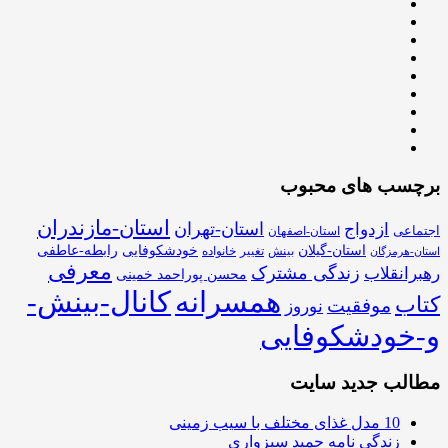
برچسب های محبوب
استان-مازندران
استان-تهران
ازدواج
اجتماعی
استان-اصفهان
استان-گیلان
خودشکوفایی
رابطه-عاطفی
بینش
تغییر
خانواده
استان-هرمزگان
معرفی
زندگی مشترک
رهبرانقلاب
محسن پوراحمد خمینی
همسرانه
کانال-بینش-
کتاب
موفقیت
نوروز
و-خودشکوفایی
مطالب جدید سایت
10 مدل غذای مختلف با سیب زمینی
زندگی نامه حمید سبزواری