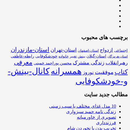
برچسب های محبوب
استان-مازندران
استان-تهران
ازدواج
اجتماعی
استان-اصفهان
استان-گیلان
خودشکوفایی
رابطه-عاطفی
بینش
تغییر
خانواده
استان-هرمزگان
معرفی
زندگی مشترک
رهبرانقلاب
محسن پوراحمد خمینی
همسرانه
کانال-بینش-
کتاب
موفقیت
نوروز
و-خودشکوفایی
مطالب جدید سایت
10 مدل غذای مختلف با سیب زمینی
زندگی نامه حمید سبزواری
تصویری از خاورمیانه
فرزندداری
تخریب بدن با نخوردن شام