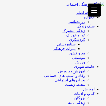
فصد
خون
صفحه اصلی
غرب
خانواده
تهران
روانشناسی
خشکشویی
سبک زندگی
تصفیه
زندگی مشترک
آب
غذا و خوراک
جرثقیل
گردشگری
برقی
a>
صنایع دستی
طراحی
میراث فرهنگی
سایت
مد و فشن
vip
موسیقی
امداد
ورزش
باتری
جامعه شهری
تهران
آموزش و پرورش
رفاه و آسیب های اجتماعی
بحران های اجتماعی
محیط زیست
آموزش
کتاب و ادبیات
بزرگان
زندگی نامه