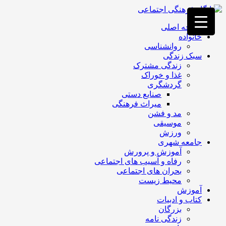
فصد
خون
صفحه اصلی
غرب
خانواده
تهران
روانشناسی
خشکشویی
سبک زندگی
تصفیه
زندگی مشترک
آب
غذا و خوراک
جرثقیل
گردشگری
برقی
a>
صنایع دستی
طراحی
میراث فرهنگی
سایت
مد و فشن
vip
موسیقی
امداد
ورزش
باتری
جامعه شهری
تهران
آموزش و پرورش
رفاه و آسیب های اجتماعی
بحران های اجتماعی
محیط زیست
آموزش
کتاب و ادبیات
بزرگان
زندگی نامه