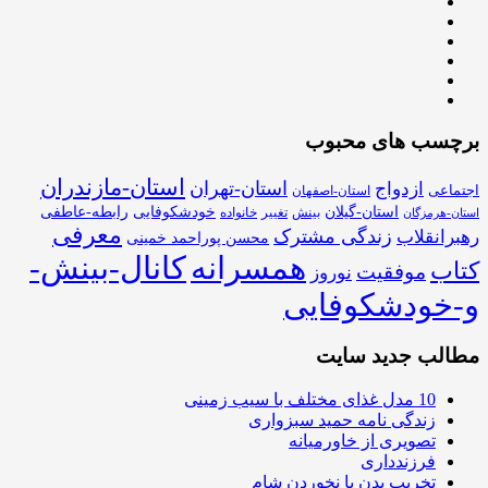
برچسب های محبوب
استان-مازندران
استان-تهران
ازدواج
اجتماعی
استان-اصفهان
استان-گیلان
خودشکوفایی
رابطه-عاطفی
بینش
تغییر
خانواده
استان-هرمزگان
معرفی
زندگی مشترک
رهبرانقلاب
محسن پوراحمد خمینی
همسرانه
کانال-بینش-
کتاب
موفقیت
نوروز
و-خودشکوفایی
مطالب جدید سایت
10 مدل غذای مختلف با سیب زمینی
زندگی نامه حمید سبزواری
تصویری از خاورمیانه
فرزندداری
تخریب بدن با نخوردن شام