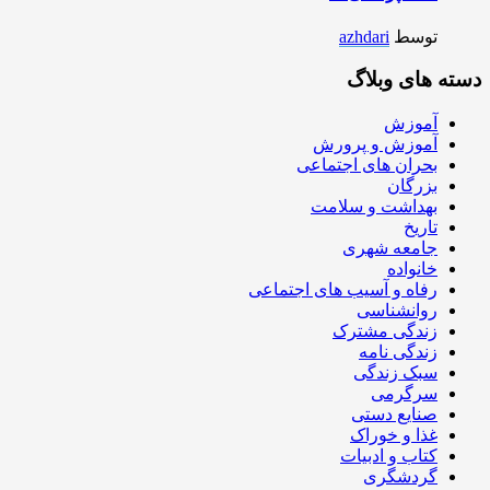
توسط
azhdari
دسته های وبلاگ
آموزش
آموزش و پرورش
بحران های اجتماعی
بزرگان
بهداشت و سلامت
تاریخ
جامعه شهری
خانواده
رفاه و آسیب های اجتماعی
روانشناسی
زندگی مشترک
زندگی نامه
سبک زندگی
سرگرمی
صنایع دستی
غذا و خوراک
کتاب و ادبیات
گردشگری