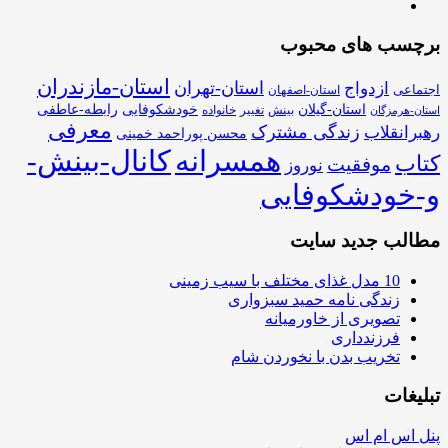
برچسب های محبوب
استان-مازندران
استان-تهران
ازدواج
اجتماعی
استان-اصفهان
استان-گیلان
خودشکوفایی
رابطه-عاطفی
بینش
تغییر
خانواده
استان-هرمزگان
معرفی
زندگی مشترک
رهبرانقلاب
محسن پوراحمد خمینی
همسرانه
کانال-بینش-
کتاب
موفقیت
نوروز
و-خودشکوفایی
مطالب جدید سایت
10 مدل غذای مختلف با سیب زمینی
زندگی نامه حمید سبزواری
تصویری از خاورمیانه
فرزندداری
تخریب بدن با نخوردن شام
تبلیغات
پنل اس ام اس