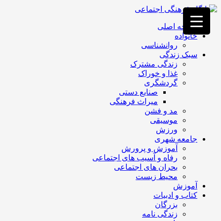
فصد
خون
صفحه اصلی
غرب
خانواده
تهران
روانشناسی
خشکشویی
سبک زندگی
تصفیه
زندگی مشترک
آب
غذا و خوراک
جرثقیل
گردشگری
برقی
a>
صنایع دستی
طراحی
میراث فرهنگی
سایت
مد و فشن
vip
موسیقی
امداد
ورزش
باتری
جامعه شهری
تهران
آموزش و پرورش
رفاه و آسیب های اجتماعی
بحران های اجتماعی
محیط زیست
آموزش
کتاب و ادبیات
بزرگان
زندگی نامه