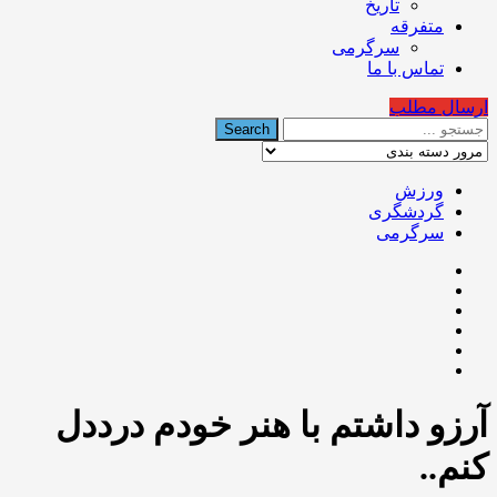
تاریخ
متفرقه
سرگرمی
تماس با ما
ارسال مطلب
ورزش
گردشگری
سرگرمی
آرزو داشتم با هنر خودم درددل
کنم..