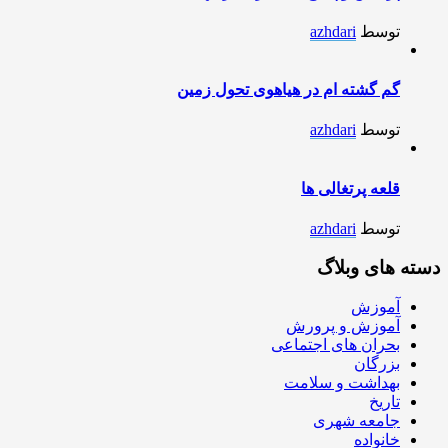
توسط
azhdari
گم گشته ام در هیاهوی تحول زمین
توسط
azhdari
قلعه پرتغالی ها
توسط
azhdari
دسته های وبلاگ
آموزش
آموزش و پرورش
بحران های اجتماعی
بزرگان
بهداشت و سلامت
تاریخ
جامعه شهری
خانواده