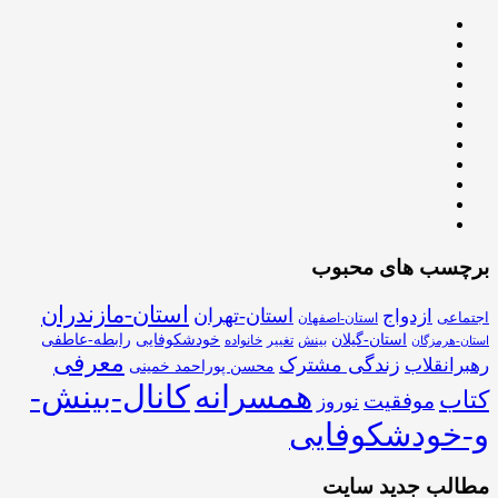
برچسب های محبوب
استان-مازندران
استان-تهران
ازدواج
اجتماعی
استان-اصفهان
استان-گیلان
خودشکوفایی
رابطه-عاطفی
بینش
تغییر
خانواده
استان-هرمزگان
معرفی
زندگی مشترک
رهبرانقلاب
محسن پوراحمد خمینی
همسرانه
کانال-بینش-
کتاب
موفقیت
نوروز
و-خودشکوفایی
مطالب جدید سایت