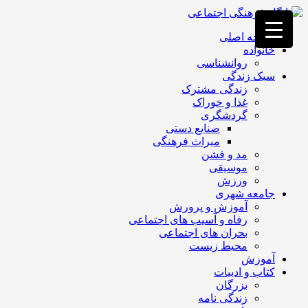
فصد
خون
صفحه اصلی
غرب
خانواده
تهران
روانشناسی
خشکشویی
سبک زندگی
تصفیه
زندگی مشترک
آب
غذا و خوراک
جرثقیل
گردشگری
برقی
a>
صنایع دستی
طراحی
میراث فرهنگی
سایت
مد و فشن
vip
موسیقی
امداد
ورزش
باتری
جامعه شهری
تهران
آموزش و پرورش
رفاه و آسیب های اجتماعی
بحران های اجتماعی
محیط زیست
آموزش
کتاب و ادبیات
بزرگان
زندگی نامه