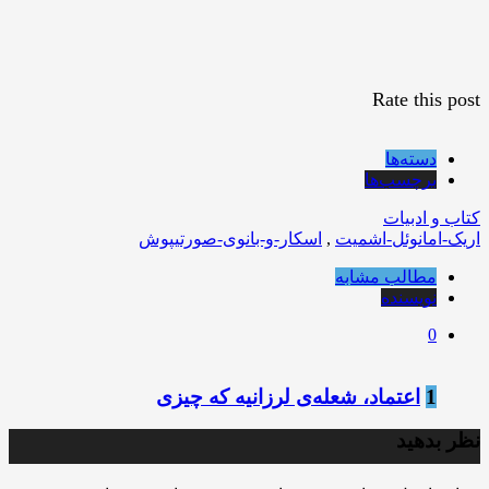
Rate this post
دسته‌ها
برچسب‌ها
کتاب و ادبیات
اریک-امانوئل-اشمیت
,
اسکار-و-بانوی-صورتیپوش
مطالب مشابه
نویسنده
0
1
اعتماد، شعله‌ی لرزانیه که چیزی
نظر بدهید