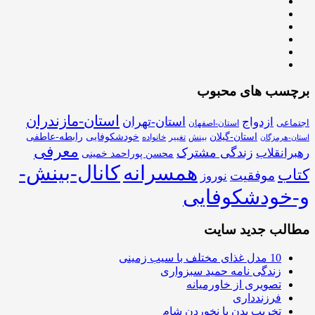
برچسب های محبوب
استان-مازندران
استان-تهران
ازدواج
اجتماعی
استان-اصفهان
استان-گیلان
خودشکوفایی
رابطه-عاطفی
بینش
تغییر
خانواده
استان-هرمزگان
معرفی
زندگی مشترک
رهبرانقلاب
محسن پوراحمد خمینی
همسرانه
کانال-بینش-
کتاب
موفقیت
نوروز
و-خودشکوفایی
مطالب جدید سایت
10 مدل غذای مختلف با سیب زمینی
زندگی نامه حمید سبزواری
تصویری از خاورمیانه
فرزندداری
تخریب بدن با نخوردن شام