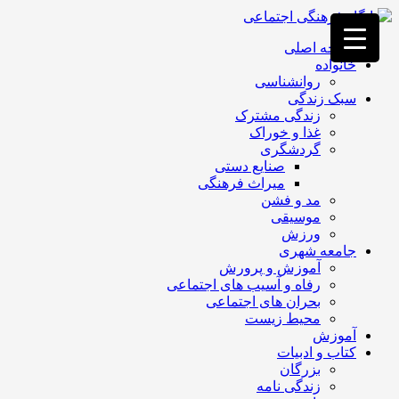
فصد
خون
صفحه اصلی
غرب
خانواده
تهران
روانشناسی
خشکشویی
سبک زندگی
تصفیه
زندگی مشترک
آب
غذا و خوراک
جرثقیل
گردشگری
برقی
a>
صنایع دستی
طراحی
میراث فرهنگی
سایت
مد و فشن
vip
موسیقی
امداد
ورزش
باتری
جامعه شهری
تهران
آموزش و پرورش
رفاه و آسیب های اجتماعی
بحران های اجتماعی
محیط زیست
آموزش
کتاب و ادبیات
بزرگان
زندگی نامه