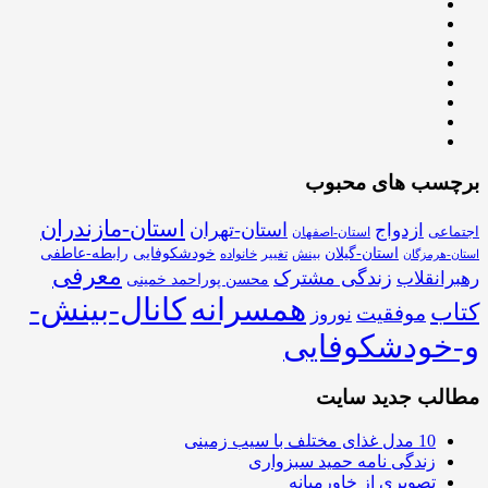
برچسب های محبوب
استان-مازندران
استان-تهران
ازدواج
اجتماعی
استان-اصفهان
استان-گیلان
خودشکوفایی
رابطه-عاطفی
بینش
تغییر
خانواده
استان-هرمزگان
معرفی
زندگی مشترک
رهبرانقلاب
محسن پوراحمد خمینی
همسرانه
کانال-بینش-
کتاب
موفقیت
نوروز
و-خودشکوفایی
مطالب جدید سایت
10 مدل غذای مختلف با سیب زمینی
زندگی نامه حمید سبزواری
تصویری از خاورمیانه