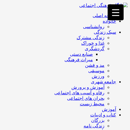
فصد
خون
صفحه اصلی
غرب
خانواده
تهران
روانشناسی
خشکشویی
سبک زندگی
تصفیه
زندگی مشترک
آب
غذا و خوراک
جرثقیل
گردشگری
برقی
a>
صنایع دستی
طراحی
میراث فرهنگی
سایت
مد و فشن
vip
موسیقی
امداد
ورزش
باتری
جامعه شهری
تهران
آموزش و پرورش
رفاه و آسیب های اجتماعی
بحران های اجتماعی
محیط زیست
آموزش
کتاب و ادبیات
بزرگان
زندگی نامه