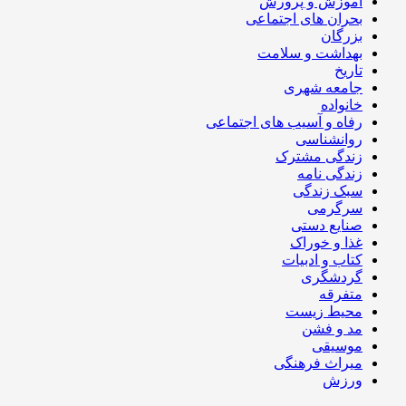
آموزش و پرورش
بحران های اجتماعی
بزرگان
بهداشت و سلامت
تاریخ
جامعه شهری
خانواده
رفاه و آسیب های اجتماعی
روانشناسی
زندگی مشترک
زندگی نامه
سبک زندگی
سرگرمی
صنایع دستی
غذا و خوراک
کتاب و ادبیات
گردشگری
متفرقه
محیط زیست
مد و فشن
موسیقی
میراث فرهنگی
ورزش