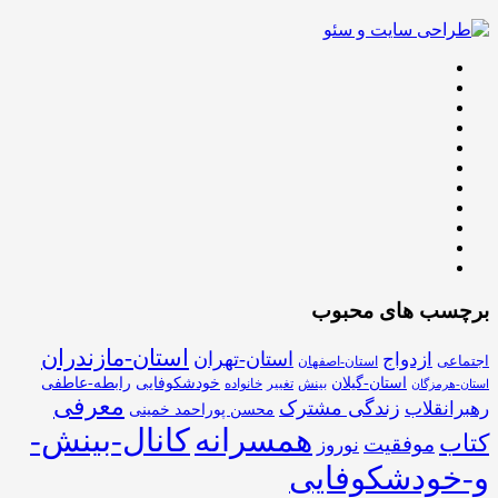
برچسب های محبوب
استان-مازندران
استان-تهران
ازدواج
اجتماعی
استان-اصفهان
استان-گیلان
خودشکوفایی
رابطه-عاطفی
بینش
تغییر
خانواده
استان-هرمزگان
معرفی
زندگی مشترک
رهبرانقلاب
محسن پوراحمد خمینی
همسرانه
کانال-بینش-
کتاب
موفقیت
نوروز
و-خودشکوفایی