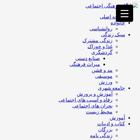
فصد
خون
صفحه اصلی
غرب
خانواده
تهران
روانشناسی
خشکشویی
سبک زندگی
تصفیه
زندگی مشترک
آب
غذا و خوراک
جرثقیل
گردشگری
برقی
a>
صنایع دستی
طراحی
میراث فرهنگی
سایت
مد و فشن
vip
موسیقی
امداد
ورزش
باتری
جامعه شهری
تهران
آموزش و پرورش
رفاه و آسیب های اجتماعی
بحران های اجتماعی
محیط زیست
آموزش
کتاب و ادبیات
بزرگان
زندگی نامه