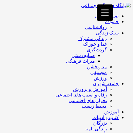
فصد
خون
صفحه اصلی
غرب
خانواده
تهران
روانشناسی
خشکشویی
سبک زندگی
تصفیه
زندگی مشترک
آب
غذا و خوراک
جرثقیل
گردشگری
برقی
a>
صنایع دستی
طراحی
میراث فرهنگی
سایت
مد و فشن
vip
موسیقی
امداد
ورزش
باتری
جامعه شهری
تهران
آموزش و پرورش
رفاه و آسیب های اجتماعی
بحران های اجتماعی
محیط زیست
آموزش
کتاب و ادبیات
بزرگان
زندگی نامه