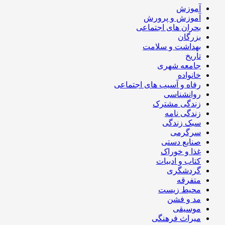
آموزش
آموزش و پرورش
بحران های اجتماعی
بزرگان
بهداشت و سلامت
تاریخ
جامعه شهری
خانواده
رفاه و آسیب های اجتماعی
روانشناسی
زندگی مشترک
زندگی نامه
سبک زندگی
سرگرمی
صنایع دستی
غذا و خوراک
کتاب و ادبیات
گردشگری
متفرقه
محیط زیست
مد و فشن
موسیقی
میراث فرهنگی