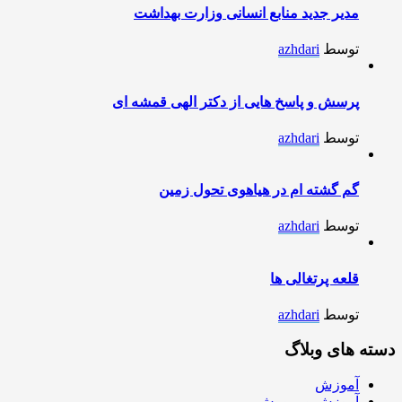
مدیر جدید منابع انسانی وزارت بهداشت
توسط
azhdari
پرسش و پاسخ هایی از دکتر الهی قمشه ای
توسط
azhdari
گم گشته ام در هیاهوی تحول زمین
توسط
azhdari
قلعه پرتغالی ها
توسط
azhdari
دسته های وبلاگ
آموزش
آموزش و پرورش