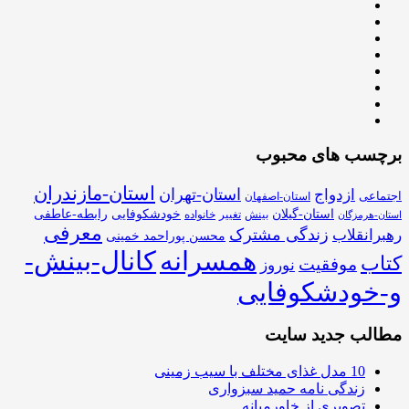
برچسب های محبوب
استان-مازندران
استان-تهران
ازدواج
اجتماعی
استان-اصفهان
استان-گیلان
خودشکوفایی
رابطه-عاطفی
بینش
تغییر
خانواده
استان-هرمزگان
معرفی
زندگی مشترک
رهبرانقلاب
محسن پوراحمد خمینی
همسرانه
کانال-بینش-
کتاب
موفقیت
نوروز
و-خودشکوفایی
مطالب جدید سایت
10 مدل غذای مختلف با سیب زمینی
زندگی نامه حمید سبزواری
تصویری از خاورمیانه