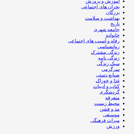
آموزش و پرورش
بحران های اجتماعی
بزرگان
بهداشت و سلامت
تاریخ
جامعه شهری
خانواده
رفاه و آسیب های اجتماعی
روانشناسی
زندگی مشترک
زندگی نامه
سبک زندگی
سرگرمی
صنایع دستی
غذا و خوراک
کتاب و ادبیات
گردشگری
متفرقه
محیط زیست
مد و فشن
موسیقی
میراث فرهنگی
ورزش