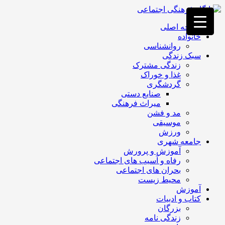
فصد
خون
صفحه اصلی
غرب
خانواده
تهران
روانشناسی
خشکشویی
سبک زندگی
تصفیه
زندگی مشترک
آب
غذا و خوراک
جرثقیل
گردشگری
برقی
a>
صنایع دستی
طراحی
میراث فرهنگی
سایت
مد و فشن
vip
موسیقی
امداد
ورزش
باتری
جامعه شهری
تهران
آموزش و پرورش
رفاه و آسیب های اجتماعی
بحران های اجتماعی
محیط زیست
آموزش
کتاب و ادبیات
بزرگان
زندگی نامه