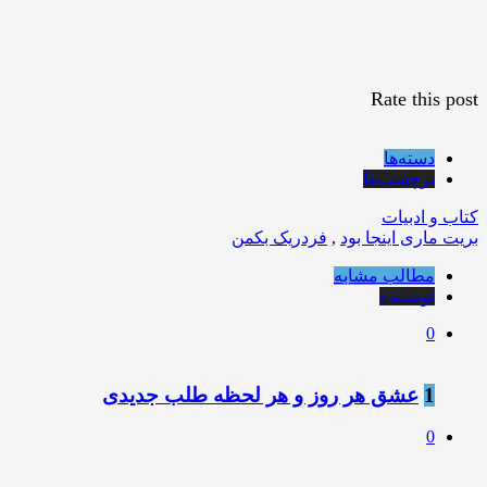
Rate this post
دسته‌ها
برچسب‌ها
کتاب و ادبیات
بریت ماری اینجا بود
,
فردریک بکمن
مطالب مشابه
نویسنده
0
1
عشق هر روز و هر لحظه طلب جدیدی
0