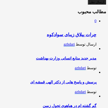
مطالب محبوب
0
چرات ییلاق زیبای سوادکوه
ارسال توسط
azhdari
مدیر جدید منابع انسانی وزارت بهداشت
توسط
azhdari
پرسش و پاسخ هایی از دکتر الهی قمشه ای
توسط
azhdari
گم گشته ام در هیاهوی تحول زمین