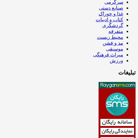
سرگرمی
صنایع دستی
غذا و خوراک
کتاب و ادبیات
گردشگری
متفرقه
محیط زیست
مد و فشن
موسیقی
میراث فرهنگی
ورزش
تبلیغات