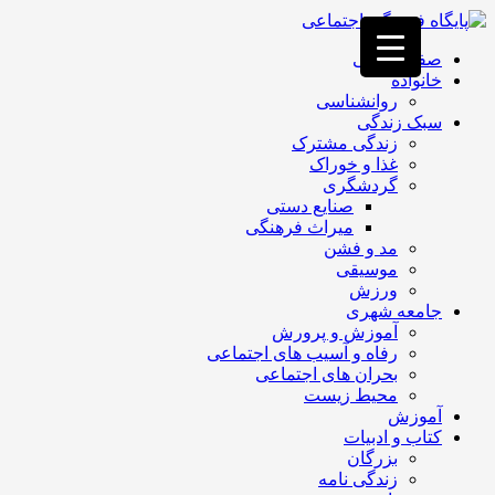
فصد
خون
صفحه اصلی
غرب
خانواده
تهران
روانشناسی
خشکشویی
سبک زندگی
تصفیه
زندگی مشترک
آب
غذا و خوراک
جرثقیل
گردشگری
برقی
a>
صنایع دستی
طراحی
میراث فرهنگی
سایت
مد و فشن
vip
موسیقی
امداد
ورزش
باتری
جامعه شهری
تهران
آموزش و پرورش
رفاه و آسیب های اجتماعی
بحران های اجتماعی
محیط زیست
آموزش
کتاب و ادبیات
بزرگان
زندگی نامه