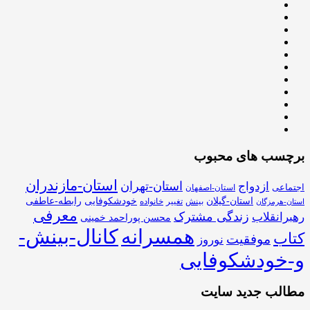
برچسب های محبوب
استان-مازندران
استان-تهران
ازدواج
اجتماعی
استان-اصفهان
استان-گیلان
خودشکوفایی
رابطه-عاطفی
بینش
تغییر
خانواده
استان-هرمزگان
معرفی
زندگی مشترک
رهبرانقلاب
محسن پوراحمد خمینی
همسرانه
کانال-بینش-
کتاب
موفقیت
نوروز
و-خودشکوفایی
مطالب جدید سایت