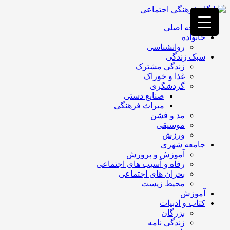
فصد
خون
صفحه اصلی
غرب
خانواده
تهران
روانشناسی
خشکشویی
سبک زندگی
تصفیه
زندگی مشترک
آب
غذا و خوراک
جرثقیل
گردشگری
برقی
a>
صنایع دستی
طراحی
میراث فرهنگی
سایت
مد و فشن
vip
موسیقی
امداد
ورزش
باتری
جامعه شهری
تهران
آموزش و پرورش
رفاه و آسیب های اجتماعی
بحران های اجتماعی
محیط زیست
آموزش
کتاب و ادبیات
بزرگان
زندگی نامه