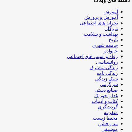
دسته های وبلاگ
آموزش
آموزش و پرورش
بحران های اجتماعی
بزرگان
بهداشت و سلامت
تاریخ
جامعه شهری
خانواده
رفاه و آسیب های اجتماعی
روانشناسی
زندگی مشترک
زندگی نامه
سبک زندگی
سرگرمی
صنایع دستی
غذا و خوراک
کتاب و ادبیات
گردشگری
متفرقه
محیط زیست
مد و فشن
موسیقی