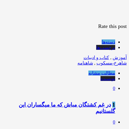
Rate this post
دسته‌ها
برچسب‌ها
آموزش
,
کتاب و ادبیات
شاهرخ-مسکوب
,
شاهنامه
مطالب مشابه
نویسنده
0
1
در غم کشتگان مباش که ما میگساران این
گلستانیم
0