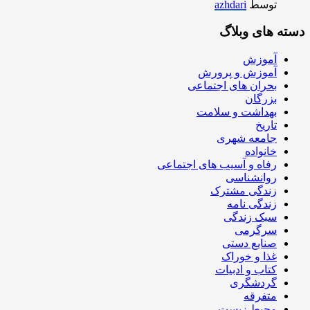
توسط
azhdari
دسته های وبلاگ
آموزش
آموزش و پرورش
بحران های اجتماعی
بزرگان
بهداشت و سلامت
تاریخ
جامعه شهری
خانواده
رفاه و آسیب های اجتماعی
روانشناسی
زندگی مشترک
زندگی نامه
سبک زندگی
سرگرمی
صنایع دستی
غذا و خوراک
کتاب و ادبیات
گردشگری
متفرقه
محیط زیست