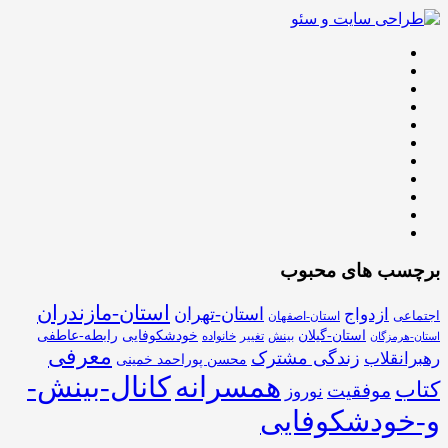
برچسب های محبوب
استان-مازندران
استان-تهران
ازدواج
اجتماعی
استان-اصفهان
استان-گیلان
خودشکوفایی
رابطه-عاطفی
بینش
تغییر
خانواده
استان-هرمزگان
معرفی
زندگی مشترک
رهبرانقلاب
محسن پوراحمد خمینی
همسرانه
کانال-بینش-
کتاب
موفقیت
نوروز
و-خودشکوفایی