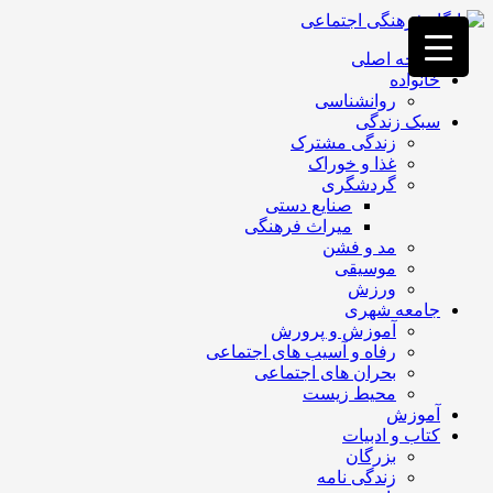
فصد
خون
صفحه اصلی
غرب
خانواده
تهران
روانشناسی
خشکشویی
سبک زندگی
تصفیه
زندگی مشترک
آب
غذا و خوراک
جرثقیل
گردشگری
برقی
a>
صنایع دستی
طراحی
میراث فرهنگی
سایت
مد و فشن
vip
موسیقی
امداد
ورزش
باتری
جامعه شهری
تهران
آموزش و پرورش
رفاه و آسیب های اجتماعی
بحران های اجتماعی
محیط زیست
آموزش
کتاب و ادبیات
بزرگان
زندگی نامه