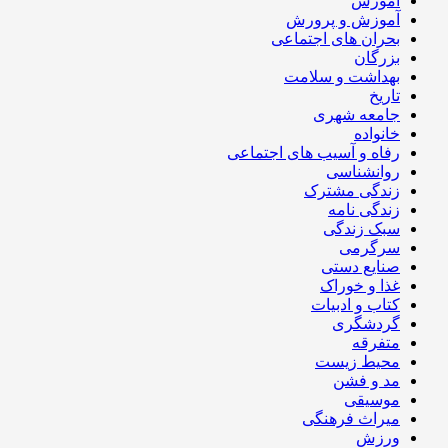
آموزش
آموزش و پرورش
بحران های اجتماعی
بزرگان
بهداشت و سلامت
تاریخ
جامعه شهری
خانواده
رفاه و آسیب های اجتماعی
روانشناسی
زندگی مشترک
زندگی نامه
سبک زندگی
سرگرمی
صنایع دستی
غذا و خوراک
کتاب و ادبیات
گردشگری
متفرقه
محیط زیست
مد و فشن
موسیقی
میراث فرهنگی
ورزش