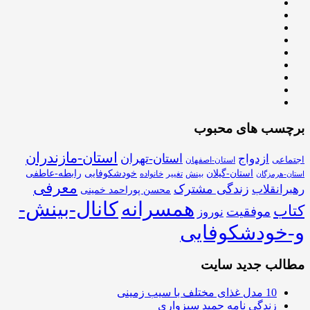
برچسب های محبوب
استان-مازندران
استان-تهران
ازدواج
اجتماعی
استان-اصفهان
استان-گیلان
خودشکوفایی
رابطه-عاطفی
بینش
تغییر
خانواده
استان-هرمزگان
معرفی
زندگی مشترک
رهبرانقلاب
محسن پوراحمد خمینی
همسرانه
کانال-بینش-
کتاب
موفقیت
نوروز
و-خودشکوفایی
مطالب جدید سایت
10 مدل غذای مختلف با سیب زمینی
زندگی نامه حمید سبزواری