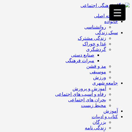
فصد
خون
صفحه اصلی
غرب
خانواده
تهران
روانشناسی
خشکشویی
سبک زندگی
تصفیه
زندگی مشترک
آب
غذا و خوراک
جرثقیل
گردشگری
برقی
a>
صنایع دستی
طراحی
میراث فرهنگی
سایت
مد و فشن
vip
موسیقی
امداد
ورزش
باتری
جامعه شهری
تهران
آموزش و پرورش
رفاه و آسیب های اجتماعی
بحران های اجتماعی
محیط زیست
آموزش
کتاب و ادبیات
بزرگان
زندگی نامه