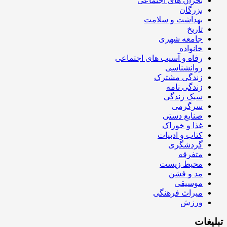
بحران های اجتماعی
بزرگان
بهداشت و سلامت
تاریخ
جامعه شهری
خانواده
رفاه و آسیب های اجتماعی
روانشناسی
زندگی مشترک
زندگی نامه
سبک زندگی
سرگرمی
صنایع دستی
غذا و خوراک
کتاب و ادبیات
گردشگری
متفرقه
محیط زیست
مد و فشن
موسیقی
میراث فرهنگی
ورزش
تبلیغات