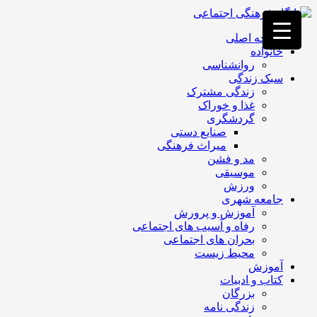
فصد
خون
صفحه اصلی
غرب
خانواده
تهران
روانشناسی
خشکشویی
سبک زندگی
تصفیه
زندگی مشترک
آب
غذا و خوراک
جرثقیل
گردشگری
برقی
a>
صنایع دستی
طراحی
میراث فرهنگی
سایت
مد و فشن
vip
موسیقی
امداد
ورزش
باتری
جامعه شهری
تهران
آموزش و پرورش
رفاه و آسیب های اجتماعی
بحران های اجتماعی
محیط زیست
آموزش
کتاب و ادبیات
بزرگان
زندگی نامه