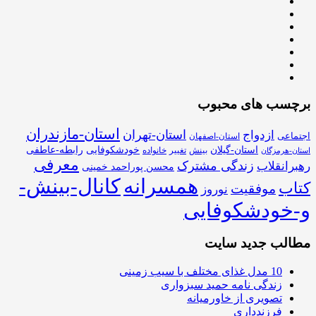
برچسب های محبوب
استان-مازندران
استان-تهران
ازدواج
اجتماعی
استان-اصفهان
استان-گیلان
خودشکوفایی
رابطه-عاطفی
بینش
تغییر
خانواده
استان-هرمزگان
معرفی
زندگی مشترک
رهبرانقلاب
محسن پوراحمد خمینی
همسرانه
کانال-بینش-
کتاب
موفقیت
نوروز
و-خودشکوفایی
مطالب جدید سایت
10 مدل غذای مختلف با سیب زمینی
زندگی نامه حمید سبزواری
تصویری از خاورمیانه
فرزندداری