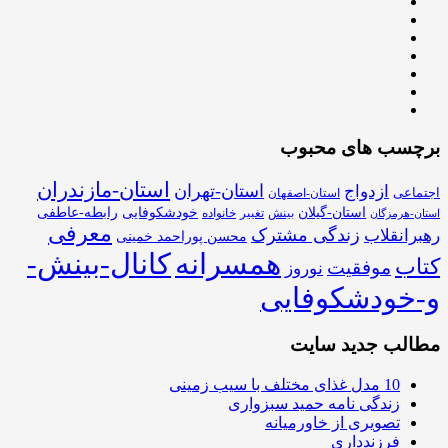
برچسب های محبوب
استان-مازندران
استان-تهران
ازدواج
اجتماعی
استان-اصفهان
استان-گیلان
خودشکوفایی
رابطه-عاطفی
بینش
تغییر
خانواده
استان-هرمزگان
معرفی
زندگی مشترک
رهبرانقلاب
محسن پوراحمد خمینی
همسرانه
کانال-بینش-
کتاب
موفقیت
نوروز
و-خودشکوفایی
مطالب جدید سایت
10 مدل غذای مختلف با سیب زمینی
زندگی نامه حمید سبزواری
تصویری از خاورمیانه
فرزندداری