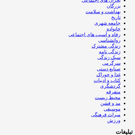
بحران های اجتماعی
بزرگان
بهداشت و سلامت
تاریخ
جامعه شهری
خانواده
رفاه و آسیب های اجتماعی
روانشناسی
زندگی مشترک
زندگی نامه
سبک زندگی
سرگرمی
صنایع دستی
غذا و خوراک
کتاب و ادبیات
گردشگری
متفرقه
محیط زیست
مد و فشن
موسیقی
میراث فرهنگی
ورزش
تبلیغات