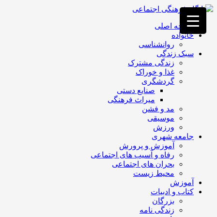
فصد
خون
صفحه اصلی
غرب
خانواده
تهران
روانشناسی
خشکشویی
سبک زندگی
تصفیه
زندگی مشترک
آب
غذا و خوراک
جرثقیل
گردشگری
برقی
a>
صنایع دستی
طراحی
میراث فرهنگی
سایت
مد و فشن
vip
موسیقی
امداد
ورزش
باتری
جامعه شهری
تهران
آموزش و پرورش
رفاه و آسیب های اجتماعی
بحران های اجتماعی
محیط زیست
آموزش
کتاب و ادبیات
بزرگان
زندگی نامه