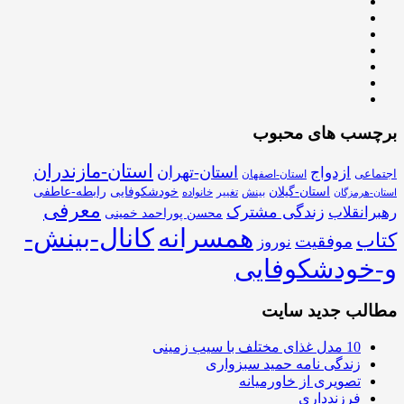
برچسب های محبوب
استان-مازندران
استان-تهران
ازدواج
اجتماعی
استان-اصفهان
استان-گیلان
خودشکوفایی
رابطه-عاطفی
بینش
تغییر
خانواده
استان-هرمزگان
معرفی
زندگی مشترک
رهبرانقلاب
محسن پوراحمد خمینی
همسرانه
کانال-بینش-
کتاب
موفقیت
نوروز
و-خودشکوفایی
مطالب جدید سایت
10 مدل غذای مختلف با سیب زمینی
زندگی نامه حمید سبزواری
تصویری از خاورمیانه
فرزندداری