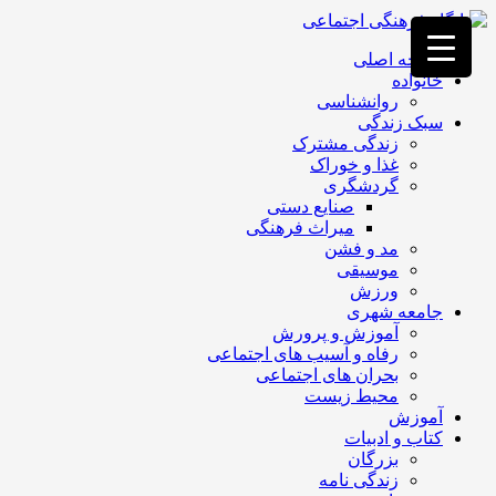
فصد
خون
صفحه اصلی
غرب
خانواده
تهران
روانشناسی
خشکشویی
سبک زندگی
تصفیه
زندگی مشترک
آب
غذا و خوراک
جرثقیل
گردشگری
برقی
a>
صنایع دستی
طراحی
میراث فرهنگی
سایت
مد و فشن
vip
موسیقی
امداد
ورزش
باتری
جامعه شهری
تهران
آموزش و پرورش
رفاه و آسیب های اجتماعی
بحران های اجتماعی
محیط زیست
آموزش
کتاب و ادبیات
بزرگان
زندگی نامه