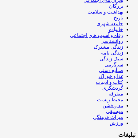
بحران های اجتماعی
بزرگان
بهداشت و سلامت
تاریخ
جامعه شهری
خانواده
رفاه و آسیب های اجتماعی
روانشناسی
زندگی مشترک
زندگی نامه
سبک زندگی
سرگرمی
صنایع دستی
غذا و خوراک
کتاب و ادبیات
گردشگری
متفرقه
محیط زیست
مد و فشن
موسیقی
میراث فرهنگی
ورزش
تبلیغات