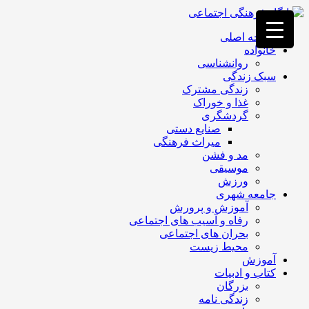
فصد
خون
صفحه اصلی
غرب
خانواده
تهران
روانشناسی
خشکشویی
سبک زندگی
تصفیه
زندگی مشترک
آب
غذا و خوراک
جرثقیل
گردشگری
برقی
a>
صنایع دستی
طراحی
میراث فرهنگی
سایت
مد و فشن
vip
موسیقی
امداد
ورزش
باتری
جامعه شهری
تهران
آموزش و پرورش
رفاه و آسیب های اجتماعی
بحران های اجتماعی
محیط زیست
آموزش
کتاب و ادبیات
بزرگان
زندگی نامه