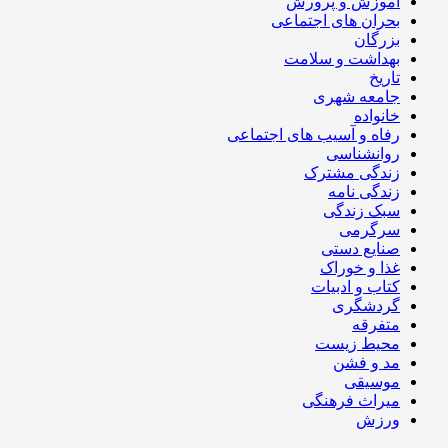
آموزش و پرورش
بحران های اجتماعی
بزرگان
بهداشت و سلامت
تاریخ
جامعه شهری
خانواده
رفاه و آسیب های اجتماعی
روانشناسی
زندگی مشترک
زندگی نامه
سبک زندگی
سرگرمی
صنایع دستی
غذا و خوراک
کتاب و ادبیات
گردشگری
متفرقه
محیط زیست
مد و فشن
موسیقی
میراث فرهنگی
ورزش