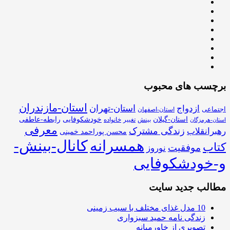
برچسب های محبوب
استان-مازندران
استان-تهران
ازدواج
اجتماعی
استان-اصفهان
استان-گیلان
خودشکوفایی
رابطه-عاطفی
بینش
تغییر
خانواده
استان-هرمزگان
معرفی
زندگی مشترک
رهبرانقلاب
محسن پوراحمد خمینی
همسرانه
کانال-بینش-
کتاب
موفقیت
نوروز
و-خودشکوفایی
مطالب جدید سایت
10 مدل غذای مختلف با سیب زمینی
زندگی نامه حمید سبزواری
تصویری از خاورمیانه