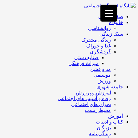
فصد
خون
صفحه اصلی
غرب
خانواده
تهران
روانشناسی
خشکشویی
سبک زندگی
تصفیه
زندگی مشترک
آب
غذا و خوراک
جرثقیل
گردشگری
برقی
a>
صنایع دستی
طراحی
میراث فرهنگی
سایت
مد و فشن
vip
موسیقی
امداد
ورزش
باتری
جامعه شهری
تهران
آموزش و پرورش
رفاه و آسیب های اجتماعی
بحران های اجتماعی
محیط زیست
آموزش
کتاب و ادبیات
بزرگان
زندگی نامه