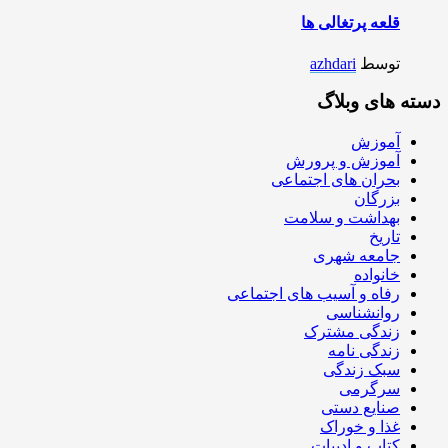
قلعه پرتغالی ها
توسط
azhdari
دسته های وبلاگ
آموزش
آموزش و پرورش
بحران های اجتماعی
بزرگان
بهداشت و سلامت
تاریخ
جامعه شهری
خانواده
رفاه و آسیب های اجتماعی
روانشناسی
زندگی مشترک
زندگی نامه
سبک زندگی
سرگرمی
صنایع دستی
غذا و خوراک
کتاب و ادبیات