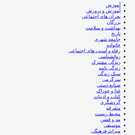
آموزش
آموزش و پرورش
بحران های اجتماعی
بزرگان
بهداشت و سلامت
تاریخ
جامعه شهری
خانواده
رفاه و آسیب های اجتماعی
روانشناسی
زندگی مشترک
زندگی نامه
سبک زندگی
سرگرمی
صنایع دستی
غذا و خوراک
کتاب و ادبیات
گردشگری
متفرقه
محیط زیست
مد و فشن
موسیقی
میراث فرهنگی