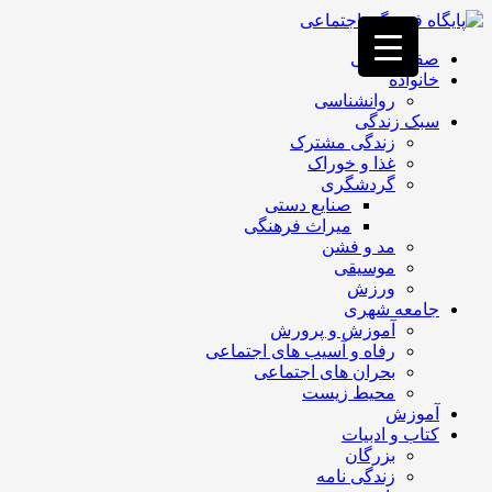
فصد
خون
صفحه اصلی
غرب
خانواده
تهران
روانشناسی
خشکشویی
سبک زندگی
تصفیه
زندگی مشترک
آب
غذا و خوراک
جرثقیل
گردشگری
برقی
a>
صنایع دستی
طراحی
میراث فرهنگی
سایت
مد و فشن
vip
موسیقی
امداد
ورزش
باتری
جامعه شهری
تهران
آموزش و پرورش
رفاه و آسیب های اجتماعی
بحران های اجتماعی
محیط زیست
آموزش
کتاب و ادبیات
بزرگان
زندگی نامه