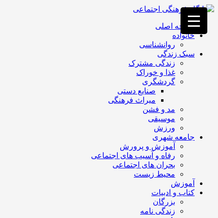
فصد
خون
صفحه اصلی
غرب
خانواده
تهران
روانشناسی
خشکشویی
سبک زندگی
تصفیه
زندگی مشترک
آب
غذا و خوراک
جرثقیل
گردشگری
برقی
a>
صنایع دستی
طراحی
میراث فرهنگی
سایت
مد و فشن
vip
موسیقی
امداد
ورزش
باتری
جامعه شهری
تهران
آموزش و پرورش
رفاه و آسیب های اجتماعی
بحران های اجتماعی
محیط زیست
آموزش
کتاب و ادبیات
بزرگان
زندگی نامه