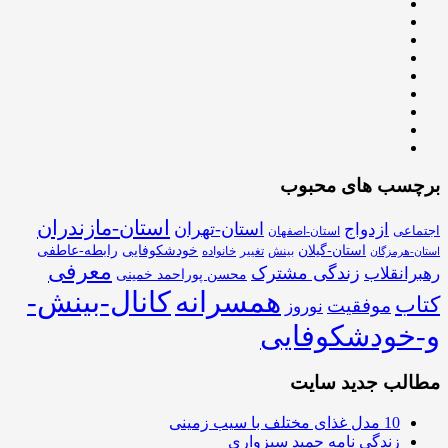
برچسب های محبوب
استان-مازندران
استان-تهران
ازدواج
اجتماعی
استان-اصفهان
استان-گیلان
خودشکوفایی
رابطه-عاطفی
بینش
تغییر
خانواده
استان-هرمزگان
معرفی
زندگی مشترک
رهبرانقلاب
محسن پوراحمد خمینی
همسرانه
کانال-بینش-
کتاب
موفقیت
نوروز
و-خودشکوفایی
مطالب جدید سایت
10 مدل غذای مختلف با سیب زمینی
زندگی نامه حمید سبزواری