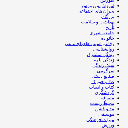
آموزش
آموزش و پرورش
بحران های اجتماعی
بزرگان
بهداشت و سلامت
تاریخ
جامعه شهری
خانواده
رفاه و آسیب های اجتماعی
روانشناسی
زندگی مشترک
زندگی نامه
سبک زندگی
سرگرمی
صنایع دستی
غذا و خوراک
کتاب و ادبیات
گردشگری
متفرقه
محیط زیست
مد و فشن
موسیقی
میراث فرهنگی
ورزش