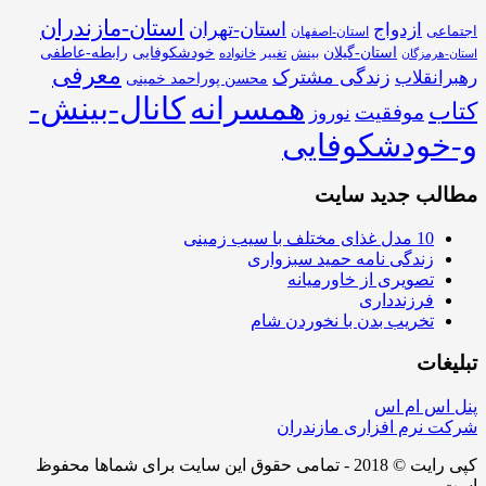
استان-مازندران
استان-تهران
ازدواج
اجتماعی
استان-اصفهان
استان-گیلان
خودشکوفایی
رابطه-عاطفی
بینش
تغییر
خانواده
استان-هرمزگان
معرفی
زندگی مشترک
رهبرانقلاب
محسن پوراحمد خمینی
همسرانه
کانال-بینش-
کتاب
موفقیت
نوروز
و-خودشکوفایی
مطالب جدید سایت
10 مدل غذای مختلف با سیب زمینی
زندگی نامه حمید سبزواری
تصویری از خاورمیانه
فرزندداری
تخریب بدن با نخوردن شام
تبلیغات
پنل اس ام اس
شرکت نرم افزاری مازندران
کپی رایت © 2018 - تمامی حقوق این سایت برای شماها محفوظ
است