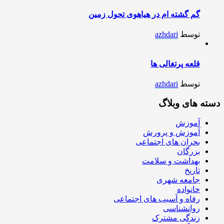
گم گشته ام در هیاهوی تحول زمین
توسط
azhdari
قلعه پرتغالی ها
توسط
azhdari
دسته های وبلاگ
آموزش
آموزش و پرورش
بحران های اجتماعی
بزرگان
بهداشت و سلامت
تاریخ
جامعه شهری
خانواده
رفاه و آسیب های اجتماعی
روانشناسی
زندگی مشترک