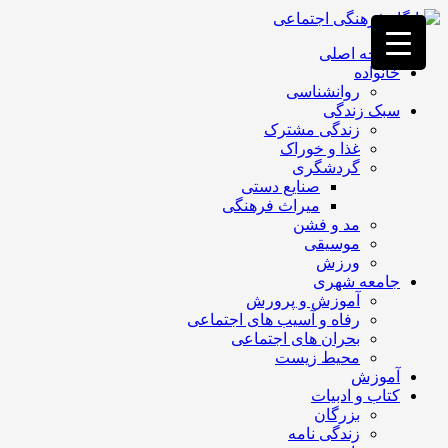
فصد
خون
صفحه اصلی
غرب
خانواده
تهران
روانشناسی
خشکشویی
سبک زندگی
تصفیه
زندگی مشترک
آب
غذا و خوراک
جرثقیل
گردشگری
برقی
a>
صنایع دستی
طراحی
میراث فرهنگی
سایت
مد و فشن
vip
موسیقی
امداد
ورزش
باتری
جامعه شهری
تهران
آموزش و پرورش
رفاه و آسیب های اجتماعی
بحران های اجتماعی
محیط زیست
آموزش
کتاب و ادبیات
بزرگان
زندگی نامه