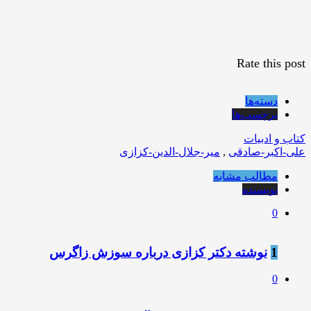
Rate this post
دسته‌ها
برچسب‌ها
کتاب و ادبیات
علی-اکبر-صادقی
,
میر-جلال-الدین-کزازی
مطالب مشابه
نویسنده
0
1
نوشته دکتر کزازی درباره سوزش زاگرس
0