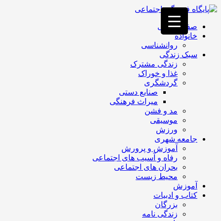
فصد
خون
صفحه اصلی
غرب
خانواده
تهران
روانشناسی
خشکشویی
سبک زندگی
تصفیه
زندگی مشترک
آب
غذا و خوراک
جرثقیل
گردشگری
برقی
a>
صنایع دستی
طراحی
میراث فرهنگی
سایت
مد و فشن
vip
موسیقی
امداد
ورزش
باتری
جامعه شهری
تهران
آموزش و پرورش
رفاه و آسیب های اجتماعی
بحران های اجتماعی
محیط زیست
آموزش
کتاب و ادبیات
بزرگان
زندگی نامه