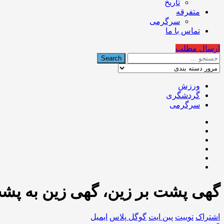
تاریخ
متفرقه
سرگرمی
تماس با ما
ارسال مطلب
ورزش
گردشگری
سرگرمی
گهی پشت بر زین، گهی زین به پش
اشتراک
توییت
پین ایت
گوگل‌ پلاس
ایمیل