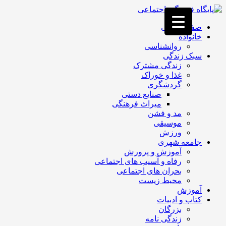
فصد
خون
صفحه اصلی
غرب
خانواده
تهران
روانشناسی
خشکشویی
سبک زندگی
تصفیه
زندگی مشترک
آب
غذا و خوراک
جرثقیل
گردشگری
برقی
a>
صنایع دستی
طراحی
میراث فرهنگی
سایت
مد و فشن
vip
موسیقی
امداد
ورزش
باتری
جامعه شهری
تهران
آموزش و پرورش
رفاه و آسیب های اجتماعی
بحران های اجتماعی
محیط زیست
آموزش
کتاب و ادبیات
بزرگان
زندگی نامه