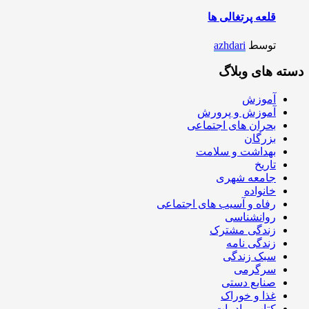
قلعه پرتغالی ها
توسط
azhdari
دسته های وبلاگ
آموزش
آموزش و پرورش
بحران های اجتماعی
بزرگان
بهداشت و سلامت
تاریخ
جامعه شهری
خانواده
رفاه و آسیب های اجتماعی
روانشناسی
زندگی مشترک
زندگی نامه
سبک زندگی
سرگرمی
صنایع دستی
غذا و خوراک
کتاب و ادبیات