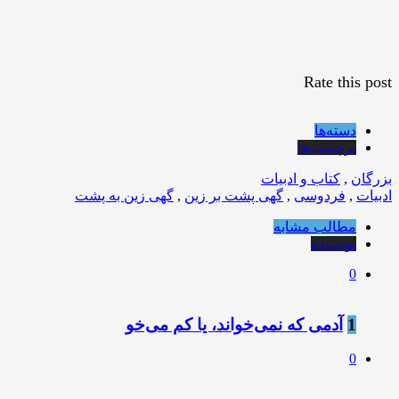
Rate this post
دسته‌ها
برچسب‌ها
بزرگان
,
کتاب و ادبیات
ادبیات
,
فردوسی
,
گهی پشت بر زین
,
گهی زین به پشت
مطالب مشابه
نویسنده
0
1
آدمی که نمی‌خواند، یا کم می‌خو
0