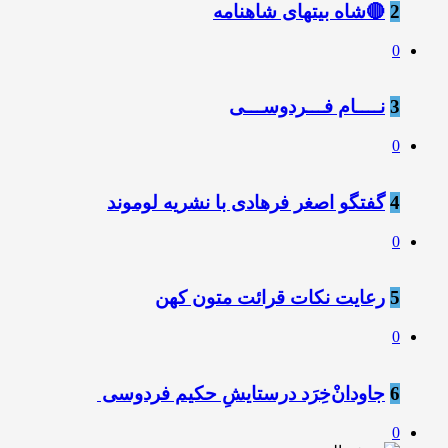
2
🔴شاه بیتهای شاهنامه
0
3
نــــام فـــردوســـی
0
4
گفتگو اصغر فرهادی با نشریه لوموند
0
5
رعایت نکات قرائت متون کهن
0
6
جاودانْ‌خِرَد درستایشِ حکیم فردوسی
0