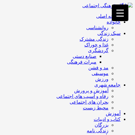
فصد
خون
صفحه اصلی
غرب
خانواده
تهران
روانشناسی
خشکشویی
سبک زندگی
تصفیه
زندگی مشترک
آب
غذا و خوراک
جرثقیل
گردشگری
برقی
a>
صنایع دستی
طراحی
میراث فرهنگی
سایت
مد و فشن
vip
موسیقی
امداد
ورزش
باتری
جامعه شهری
تهران
آموزش و پرورش
رفاه و آسیب های اجتماعی
بحران های اجتماعی
محیط زیست
آموزش
کتاب و ادبیات
بزرگان
زندگی نامه