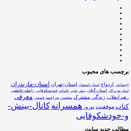
برچسب های محبوب
استان-مازندران
استان-تهران
ازدواج
اجتماعی
استان-اصفهان
استان-گیلان
خودشکوفایی
رابطه-عاطفی
بینش
تغییر
خانواده
استان-هرمزگان
معرفی
زندگی مشترک
رهبرانقلاب
محسن پوراحمد خمینی
همسرانه
کانال-بینش-
کتاب
موفقیت
نوروز
و-خودشکوفایی
مطالب جدید سایت