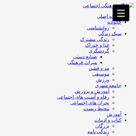
فصد
خون
صفحه اصلی
غرب
خانواده
تهران
روانشناسی
خشکشویی
سبک زندگی
تصفیه
زندگی مشترک
آب
غذا و خوراک
جرثقیل
گردشگری
برقی
a>
صنایع دستی
طراحی
میراث فرهنگی
سایت
مد و فشن
vip
موسیقی
امداد
ورزش
باتری
جامعه شهری
تهران
آموزش و پرورش
رفاه و آسیب های اجتماعی
بحران های اجتماعی
محیط زیست
آموزش
کتاب و ادبیات
بزرگان
زندگی نامه