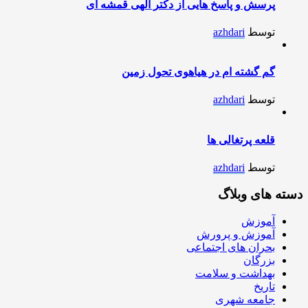
پرسش و پاسخ هایی از دکتر الهی قمشه ای
توسط
azhdari
گم گشته ام در هیاهوی تحول زمین
توسط
azhdari
قلعه پرتغالی ها
توسط
azhdari
دسته های وبلاگ
آموزش
آموزش و پرورش
بحران های اجتماعی
بزرگان
بهداشت و سلامت
تاریخ
جامعه شهری