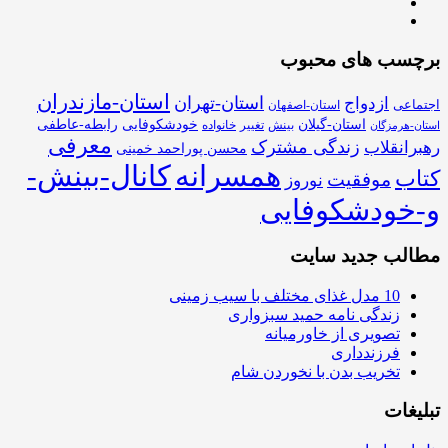
برچسب های محبوب
استان-مازندران
استان-تهران
ازدواج
اجتماعی
استان-اصفهان
استان-گیلان
خودشکوفایی
رابطه-عاطفی
بینش
تغییر
خانواده
استان-هرمزگان
معرفی
زندگی مشترک
رهبرانقلاب
محسن پوراحمد خمینی
همسرانه
کانال-بینش-
کتاب
موفقیت
نوروز
و-خودشکوفایی
مطالب جدید سایت
10 مدل غذای مختلف با سیب زمینی
زندگی نامه حمید سبزواری
تصویری از خاورمیانه
فرزندداری
تخریب بدن با نخوردن شام
تبلیغات