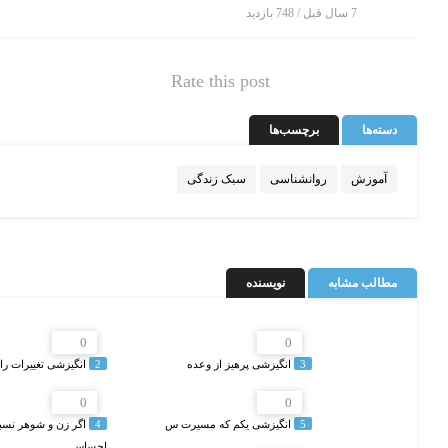
7 سال قبل / 748
بازدید
Rate this post
دسته‌ها
برچسب‌ها
آموزش
روانشناسی
سبک زندگی
مطالب مشابه
نویسنده
0
0
3
انگیزشی پرهیز از وعده
2
انگیزشی تغییرات را
0
0
5
انگیزشی یکم که مسیرت س
4
اگر زن و شوهر نسب
احساس