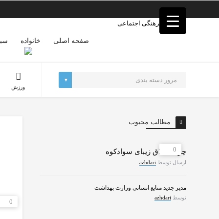
فصد
خون
غرب
تهران
صفحه اصلی
خانواده
سبک
خشکشویی
تصفیه
آب
جرثقیل
ورزش
برقی
a>
طراحی
سایت
مطالب محبوب
vip
امداد
باتری
0
چرات ییلاق زیبای سوادکوه
تهران
ارسال توسط
azhdari
مدیر جدید منابع انسانی وزارت بهداشت
توسط
azhdari
0