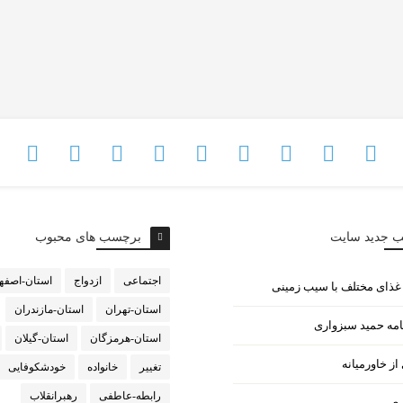
ب جدید سایت
برچسب های محبوب
اجتماعی
ازدواج
استان-اصفه
استان-تهران
استان-مازندران
امه حمید سبزواری
استان-هرمزگان
استان-گیلان
ز خاورمیانه
تغییر
خانواده
خودشکوفایی
رابطه-عاطفی
رهبرانقلاب
ری