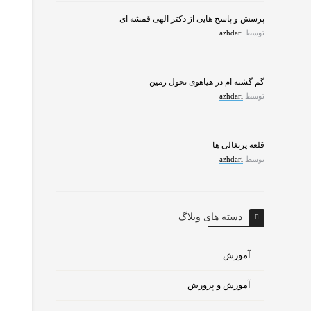
پرسش و پاسخ هایی از دکتر الهی قمشه ای
توسط
azhdari
گم گشته ام در هیاهوی تحول زمین
توسط
azhdari
قلعه پرتغالی ها
توسط
azhdari
دسته های وبلاگ
آموزش
آموزش و پرورش