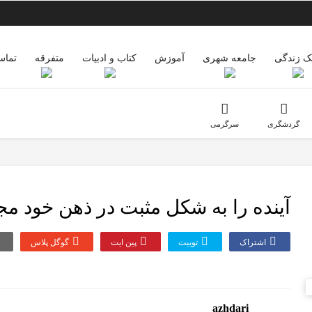
 زندگی
جامعه شهری
آموزش
کتاب و ادبیات
متفرقه
تماس
گردشگری
سرگرمی
آینده را به شکل مثبت در ذهن خود م
اشتراک
توییت
پین ایت
گوگل‌ پلاس
azhdari