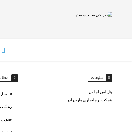
تبلیغات
مطال
پنل اس ام اس
10 مدل غذای مختلف با سیب زمینی
شرکت نرم افزاری مازندران
زندگی ن
تصویری ا
فرزنددا