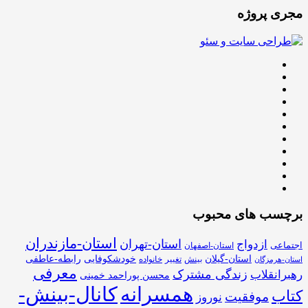
مجری پروژه
برچسب های محبوب
استان-مازندران
استان-تهران
ازدواج
اجتماعی
استان-اصفهان
استان-گیلان
خودشکوفایی
رابطه-عاطفی
بینش
تغییر
خانواده
استان-هرمزگان
معرفی
زندگی مشترک
رهبرانقلاب
محسن پوراحمد خمینی
همسرانه
کانال-بینش-
کتاب
موفقیت
نوروز