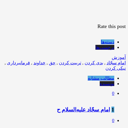
Rate this post
دسته‌ها
برچسب‌ها
آموزش
امام سجّاد
,
بدى كردن
,
تربيت كردن
,
حق
,
خداوند
,
فرمانبردارى
,
نيكى كردن
مطالب مشابه
نویسنده
0
1
امام سجّاد عليه‌السلام ح
0