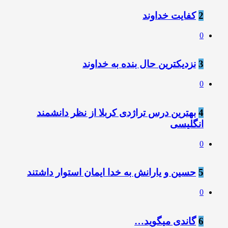
2
کفایت خداوند
0
3
نزديكترين حال بنده به خداوند
0
4
بهترین درس تراژدی کربلا از نظر دانشمند
انگلیسی
0
5
حسین و یارانش به خدا ایمان استوار داشتند
0
6
گاندی میگوید…