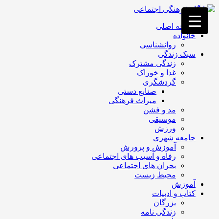
فصد
خون
صفحه اصلی
غرب
خانواده
تهران
روانشناسی
خشکشویی
سبک زندگی
تصفیه
زندگی مشترک
آب
غذا و خوراک
جرثقیل
گردشگری
برقی
a>
صنایع دستی
طراحی
میراث فرهنگی
سایت
مد و فشن
vip
موسیقی
امداد
ورزش
باتری
جامعه شهری
تهران
آموزش و پرورش
رفاه و آسیب های اجتماعی
بحران های اجتماعی
محیط زیست
آموزش
کتاب و ادبیات
بزرگان
زندگی نامه