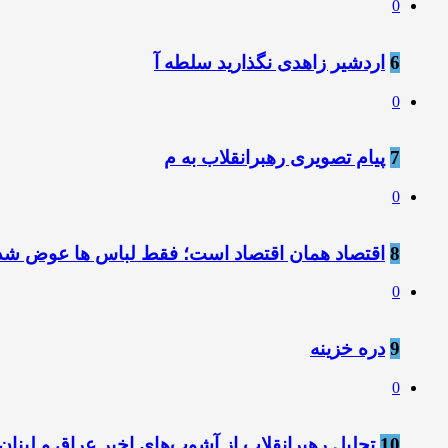
0
6
اردشیر زاهدی نگذارید سلطه آ
0
7
پیام تصویری رهبرانقلاب به م
0
8
اقتصاد همان اقتصاد است؛ فقط لباس ها عوض شده
0
9
دره خزینه
0
10
تحلیل رهبرانقلاب از آشوب‌های اخیر عراق و لبنان