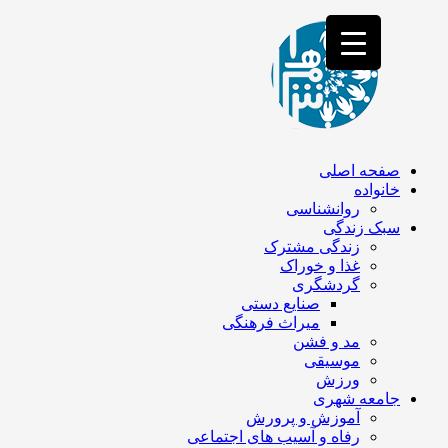
فصد
خون
غرب
تهران
خشکشویی
تصفیه
آب
جرثقیل
برقی
a>
صفحه اصلی
طراحی
خانواده
سایت
روانشناسی
vip
سبک زندگی
امداد
زندگی مشترک
باتری
غذا و خوراک
تهران
گردشگری
صنایع دستی
میراث فرهنگی
مد و فشن
موسیقی
ورزش
جامعه شهری
آموزش و پرورش
رفاه و آسیب های اجتماعی