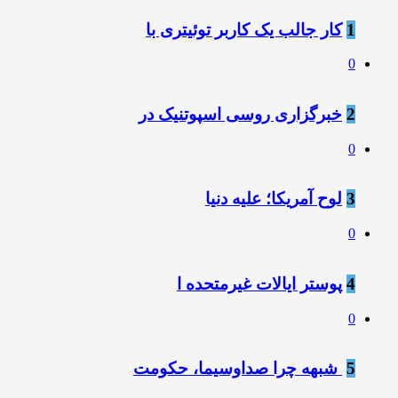
1
کار جالب یک کاربر توئیتری با
0
2
خبرگزاری روسی اسپوتنیک در
0
3
لوح آمریکا؛ علیه دنیا
0
4
پوستر ایالات غیرمتحده ا
0
5
️ شبهه چرا صداوسیما، حکومت