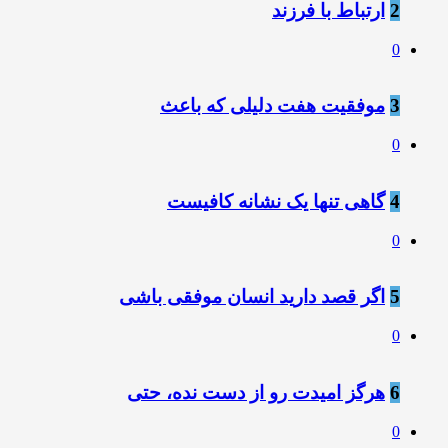
2
ارتباط با فرزند
0
3
موفقیت هفت دلیلی که باعث
0
4
️گاﻫﯽ ﺗﻨﻬﺎ ﯾﮏ ﻧﺸﺎﻧﻪ ﮐﺎﻓﯿﺴﺖ
0
5
اگر قصد دارید انسان موفقی باشی
0
6
هرگز امیدت رو از دست نده، حتی
0