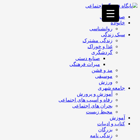
فصد
خون
صفحه اصلی
غرب
خانواده
تهران
روانشناسی
خشکشویی
سبک زندگی
تصفیه
زندگی مشترک
آب
غذا و خوراک
جرثقیل
گردشگری
برقی
a>
صنایع دستی
طراحی
میراث فرهنگی
سایت
مد و فشن
vip
موسیقی
امداد
ورزش
باتری
جامعه شهری
تهران
آموزش و پرورش
رفاه و آسیب های اجتماعی
بحران های اجتماعی
محیط زیست
آموزش
کتاب و ادبیات
بزرگان
زندگی نامه