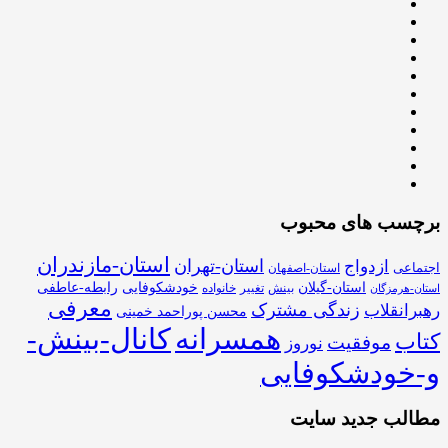
برچسب های محبوب
استان-مازندران
استان-تهران
ازدواج
اجتماعی
استان-اصفهان
استان-گیلان
خودشکوفایی
رابطه-عاطفی
بینش
تغییر
خانواده
استان-هرمزگان
معرفی
زندگی مشترک
رهبرانقلاب
محسن پوراحمد خمینی
همسرانه
کانال-بینش-
کتاب
موفقیت
نوروز
و-خودشکوفایی
مطالب جدید سایت