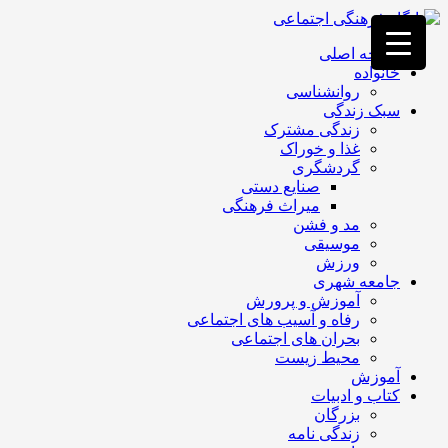
فصد
خون
صفحه اصلی
غرب
خانواده
تهران
روانشناسی
خشکشویی
سبک زندگی
تصفیه
زندگی مشترک
آب
غذا و خوراک
جرثقیل
گردشگری
برقی
a>
صنایع دستی
طراحی
میراث فرهنگی
سایت
مد و فشن
vip
موسیقی
امداد
ورزش
باتری
جامعه شهری
تهران
آموزش و پرورش
رفاه و آسیب های اجتماعی
بحران های اجتماعی
محیط زیست
آموزش
کتاب و ادبیات
بزرگان
زندگی نامه