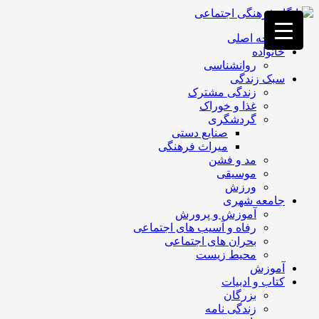
فصد
خون
صفحه اصلی
غرب
خانواده
تهران
روانشناسی
خشکشویی
سبک زندگی
تصفیه
زندگی مشترک
آب
غذا و خوراک
جرثقیل
گردشگری
برقی
a>
صنایع دستی
طراحی
میراث فرهنگی
سایت
مد و فشن
vip
موسیقی
امداد
ورزش
باتری
جامعه شهری
تهران
آموزش و پرورش
رفاه و آسیب های اجتماعی
بحران های اجتماعی
محیط زیست
آموزش
کتاب و ادبیات
بزرگان
زندگی نامه