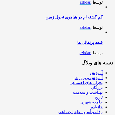
توسط
azhdari
گم گشته ام در هیاهوی تحول زمین
توسط
azhdari
قلعه پرتغالی ها
توسط
azhdari
دسته های وبلاگ
آموزش
آموزش و پرورش
بحران های اجتماعی
بزرگان
بهداشت و سلامت
تاریخ
جامعه شهری
خانواده
رفاه و آسیب های اجتماعی