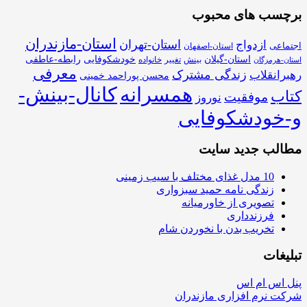
برچسب های محبوب
استان-مازندران
استان-تهران
ازدواج
اجتماعی
استان-اصفهان
استان-گیلان
خودشکوفایی
رابطه-عاطفی
بینش
تغییر
خانواده
استان-هرمزگان
معرفی
زندگی مشترک
رهبرانقلاب
محسن پوراحمد خمینی
همسرانه
کانال-بینش-
کتاب
موفقیت
نوروز
و-خودشکوفایی
مطالب جدید سایت
10 مدل غذای مختلف با سیب زمینی
زندگی نامه حمید سبزواری
تصویری از خاورمیانه
فرزندداری
تخریب بدن با نخوردن شام
تبلیغات
پنل اس ام اس
شرکت نرم افزاری مازندران