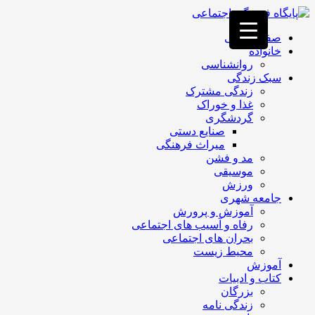
فصد
خون
صفحه اصلی
غرب
خانواده
تهران
روانشناسی
خشکشویی
سبک زندگی
تصفیه
زندگی مشترک
آب
غذا و خوراک
جرثقیل
گردشگری
برقی
a>
صنایع دستی
طراحی
میراث فرهنگی
سایت
مد و فشن
vip
موسیقی
امداد
ورزش
باتری
جامعه شهری
تهران
آموزش و پرورش
رفاه و آسیب های اجتماعی
بحران های اجتماعی
محیط زیست
آموزش
کتاب و ادبیات
بزرگان
زندگی نامه